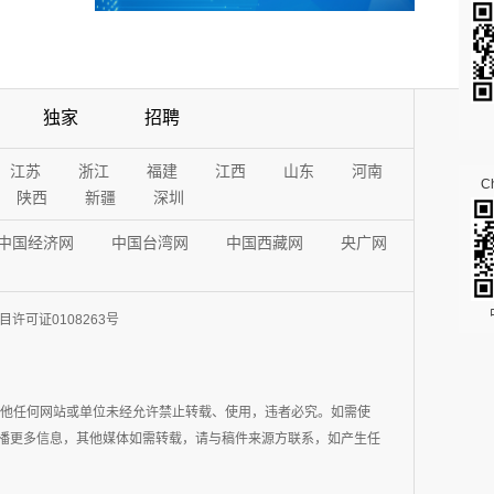
独家
招聘
江苏
浙江
福建
江西
山东
河南
Ch
陕西
新疆
深圳
中国经济网
中国台湾网
中国西藏网
央广网
许可证0108263号
其他任何网站或单位未经允许禁止转载、使用，违者必究。如需使
在于传播更多信息，其他媒体如需转载，请与稿件来源方联系，如产生任