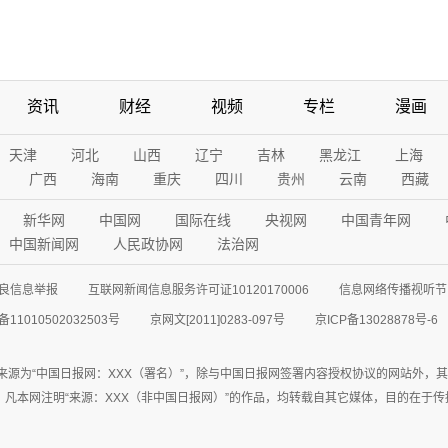
资讯
财经
视频
专栏
漫画
天津
河北
山西
辽宁
吉林
黑龙江
上海
广西
海南
重庆
四川
贵州
云南
西藏
新华网
中国网
国际在线
央视网
中国青年网
中国新闻网
人民政协网
法治网
良信息举报
互联网新闻信息服务许可证10120170006
信息网络传播视听节目
11010502032503号
京网文[2011]0283-097号
京ICP备13028878号-6
来源为“中国日报网：XXX（署名）”，除与中国日报网签署内容授权协议的网站外，
77联系；凡本网注明“来源：XXX（非中国日报网）”的作品，均转载自其它媒体，目的