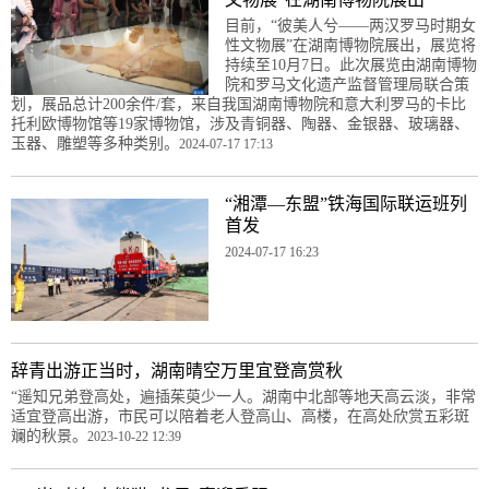
目前，“彼美人兮——两汉罗马时期女
性文物展”在湖南博物院展出，展览将
持续至10月7日。此次展览由湖南博物
院和罗马文化遗产监督管理局联合策
划，展品总计200余件/套，来自我国湖南博物院和意大利罗马的卡比
托利欧博物馆等19家博物馆，涉及青铜器、陶器、金银器、玻璃器、
玉器、雕塑等多种类别。
2024-07-17 17:13
“湘潭—东盟”铁海国际联运班列
首发
2024-07-17 16:23
辞青出游正当时，湖南晴空万里宜登高赏秋
“遥知兄弟登高处，遍插茱萸少一人。湖南中北部等地天高云淡，非常
适宜登高出游，市民可以陪着老人登高山、高楼，在高处欣赏五彩斑
斓的秋景。
2023-10-22 12:39