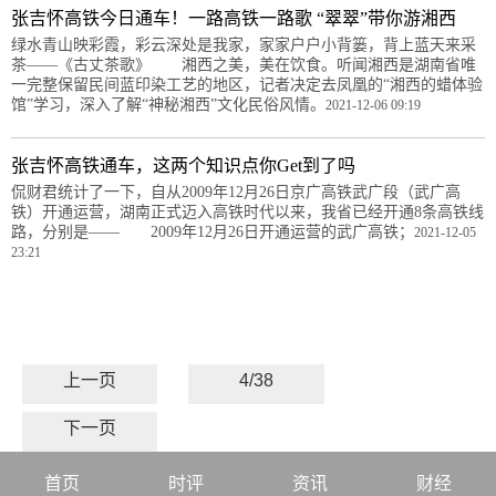
张吉怀高铁今日通车！一路高铁一路歌 “翠翠”带你游湘西
绿水青山映彩霞，彩云深处是我家，家家户户小背篓，背上蓝天来采
茶——《古丈茶歌》 湘西之美，美在饮食。听闻湘西是湖南省唯
一完整保留民间蓝印染工艺的地区，记者决定去凤凰的“湘西的蜡体验
馆”学习，深入了解“神秘湘西”文化民俗风情。
2021-12-06 09:19
张吉怀高铁通车，这两个知识点你Get到了吗
侃财君统计了一下，自从2009年12月26日京广高铁武广段（武广高
铁）开通运营，湖南正式迈入高铁时代以来，我省已经开通8条高铁线
路，分别是—— 2009年12月26日开通运营的武广高铁；
2021-12-05
23:21
上一页
4/38
下一页
首页
时评
资讯
财经