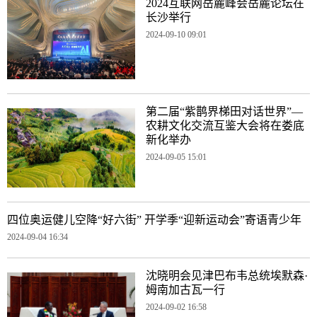
2024互联网岳麓峰会岳麓论坛在
长沙举行
2024-09-10 09:01
第二届“紫鹊界梯田对话世界”—
农耕文化交流互鉴大会将在娄底
新化举办
2024-09-05 15:01
四位奥运健儿空降“好六街” 开学季“迎新运动会”寄语青少年
2024-09-04 16:34
沈晓明会见津巴布韦总统埃默森·
姆南加古瓦一行
2024-09-02 16:58