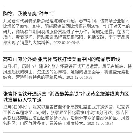
购物，我被冬奥“种草”了
九龙仓时代奥特莱斯总经理陈昶宪介绍，春节期间，该商场营业额同
比增长了89%，其中，羽绒服销量同比增幅达到50%，“出于对天气的
研判，商场春节期间羽绒服备货超过了十万件。陈昶宪透露，在该商
场内，春节期间，运动服饰品牌表现很亮眼，包括安踏、李宁等品牌
都实现了销量的大幅增长。
2022-02-09 09:48
高铁画廊分外娇 张吉怀高铁打造美丽中国的精品示范线
12月6日，历时五年建设的张吉怀高铁正式开通运营。凤凰古城站，将
凤凰起伏的群山、沱江边的吊脚楼、延绵的坡屋面等，将这些元素相
结合，营造别有特色的建筑风格。
2021-12-06 10:38
张吉怀高铁开通运营 “湘西最美高铁”串起黄金旅游线助力区
域发展迈入快车道
12月6日9时许，张家界至吉首至怀化高速铁路正式开通运营，张家界
至长沙车程缩至2.5小时，张家界至怀化最快1小时10分可达。张吉怀
高铁线路穿越武陵山区和多条水系，沿途分布众多自然保护区、风景
名胜区，山区气候多变，建设施工难度较大。
2021-12-06 10:34