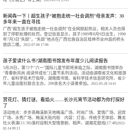
新闻犇一下丨超生孩子“被抱走统一社会调剂”母亲发声：30
多年来一直在寻找
广西“超生孩子被抱走统一社会调剂”在全网掀起热议，相关人员也得
到了停职处理的处罚。登记信息显示，孩子1989年8月9日出生，1990
年7月3日“失踪”，“失踪”地点在广西壮族自治区桂林市全州县的桥头
旅店二楼。
2022-07-06 17:06
孩子爱读什么书?湖南图书馆发布年度少儿阅读报告
5月28日，第72个“六一”国际儿童节即将来临之际，湖南图书馆举办
“青春新风尚 阅读伴成长”儿童节系列活动。活动由湖南省文化和旅游
厅、省科学技术厅指导，湖南图书馆、省科学技术信息研究所、省少
年儿童出版社联合主办，200余名大小读者参加。
2022-05-28 14:41
赏花灯、猜灯谜、看焰火……长沙元宵节活动都为你打探好
了
活动地点：步步高梅溪新天地梅溪广场、时尚广场、爱情广场、迎宾
广场、水秀广场、梅溪大街内街 内容：灯会、传统手艺体验、舞龙
社火表演(11:30)渔村自制大型情景剧、相声、湖湘花鼓戏(17:40)
2022-
02-14 09:13