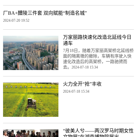
厂BA+醴陵三件套 双向赋能“制造名城”
2024-07-20 19:52
万家丽路快速化改造北延线今日
通车
7月18日，随着万家丽高架桥北延线桥
面的隔离墩的撤除，车辆有序驶入快
速化改造后的高架桥，一路驰骋而
去。
2024-07-18 15:34
火力全开“抢”丰收
2024-07-18 15:34
“彼美人兮——两汉罗马时期女性
文物展”在湖南博物院展出