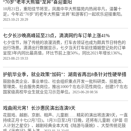
“70岁”老年大熊猫“龙昇”喜迎重阳
10月21日，重阳佳节将至，凤凰中华大熊猫苑内热闹非凡，温馨十
足，今年近“70岁”的老年大熊猫“龙昇”和游客们一起欢乐迎接重阳。
2023-10-21 20:29
七夕长沙晚高峰延至23点，滴滴网约车订单上涨41%
七夕佳节，除了传统的浪漫消费，打车去领证也成为颇具节日特色的
出行场景。滴滴出行数据显示，七夕当天打车前往婚姻登记处的订单
呈现3年内同比最高值，环比节前上涨50%，同比2021年增长136%。
2023-08-23 19:33
护航毕业季，就业政策“加码”：湖南省再出8条针对性硬举措
鼓励各类企业、事业单位、社会组织重点开发一批科研类、技能类、
管理类、社会服务类岗位，推出1000个左右示范性岗位，创建5个左右
国家级高校毕业生就业见习示范单位。
2023-06-28 08:56
戏曲闹元宵！长沙惠民演出连演9天
花鼓戏、越剧、京剧、相声、儿童剧……精彩的演出将连演9天，一直
持续正月十七(2月7日)。1月31日至2月7日晚，还将有儿童剧《护苗·巨
人计划之星空》、越剧经典全本大戏《陆游与唐婉》、大型传统花鼓
戏《牙痕记》等上演。
2023-01-31 23:05