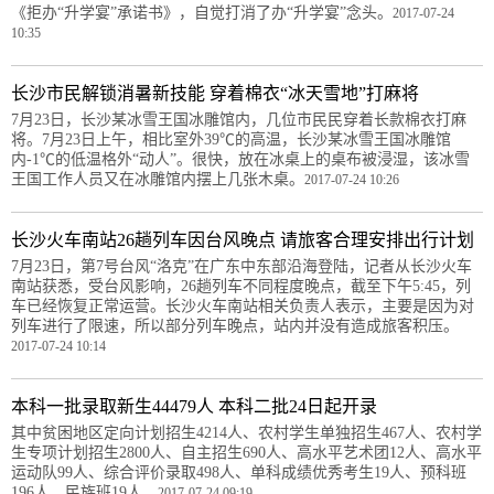
《拒办“升学宴”承诺书》，自觉打消了办“升学宴”念头。
2017-07-24
10:35
长沙市民解锁消暑新技能 穿着棉衣“冰天雪地”打麻将
7月23日，长沙某冰雪王国冰雕馆内，几位市民民穿着长款棉衣打麻
将。7月23日上午，相比室外39℃的高温，长沙某冰雪王国冰雕馆
内-1℃的低温格外“动人”。很快，放在冰桌上的桌布被浸湿，该冰雪
王国工作人员又在冰雕馆内摆上几张木桌。
2017-07-24 10:26
长沙火车南站26趟列车因台风晚点 请旅客合理安排出行计划
7月23日，第7号台风“洛克”在广东中东部沿海登陆，记者从长沙火车
南站获悉，受台风影响，26趟列车不同程度晚点，截至下午5:45，列
车已经恢复正常运营。长沙火车南站相关负责人表示，主要是因为对
列车进行了限速，所以部分列车晚点，站内并没有造成旅客积压。
2017-07-24 10:14
本科一批录取新生44479人 本科二批24日起开录
其中贫困地区定向计划招生4214人、农村学生单独招生467人、农村学
生专项计划招生2800人、自主招生690人、高水平艺术团12人、高水平
运动队99人、综合评价录取498人、单科成绩优秀考生19人、预科班
196人、民族班19人。
2017-07-24 09:19