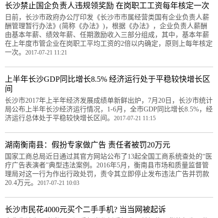
长沙禁止国企负责人违规领奖励 在岗职工工资每年核定一次
日前，长沙市政府办公厅印发《长沙市市属经营类国有企业负责人薪
酬管理暂行办法》(简称《办法》)，根据《办法》，企业负责人薪酬
由基本年薪、绩效年薪、任期激励收入三部分组成，其中，基本年薪
在上年度市管企业在岗职工平均工资的2倍以内确定，原则上每年核定
一次。
2017-07-21 11:21
上半年长沙GDP同比增长8.5% 经济运行处于平稳较快增长区
间
长沙市2017年上半年经济发展成绩单新鲜出炉，7月20日，长沙市统计
局公布上半年长沙经济运行情况，1-6月，全市GDP同比增长8.5%，经
济运行总体处于平稳较快增长区间。
2017-07-21 11:15
湖南衡南县：假扮专家做广告 责任者被罚20万元
国家工商总局近日通过其官方网站公布了13起全国工商系统查处的“医
疗广告表演者”典型违法案例。2016年5月，衡南县市场和质量监督管
理局对这一行为作出行政处罚，责令其立即停止发布违法广告并罚款
20.4万元。
2017-07-21 10:03
长沙市民花4000元买个二手手机? 当当网被起诉