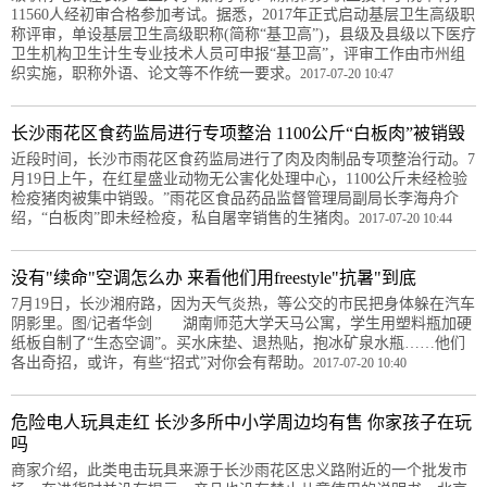
11560人经初审合格参加考试。据悉，2017年正式启动基层卫生高级职
称评审，单设基层卫生高级职称(简称“基卫高”)，县级及县级以下医疗
卫生机构卫生计生专业技术人员可申报“基卫高”，评审工作由市州组
织实施，职称外语、论文等不作统一要求。
2017-07-20 10:47
长沙雨花区食药监局进行专项整治 1100公斤“白板肉”被销毁
近段时间，长沙市雨花区食药监局进行了肉及肉制品专项整治行动。7
月19日上午，在红星盛业动物无公害化处理中心，1100公斤未经检验
检疫猪肉被集中销毁。”雨花区食品药品监督管理局副局长李海舟介
绍，“白板肉”即未经检疫，私自屠宰销售的生猪肉。
2017-07-20 10:44
没有"续命"空调怎么办 来看他们用freestyle"抗暑"到底
7月19日，长沙湘府路，因为天气炎热，等公交的市民把身体躲在汽车
阴影里。图/记者华剑 湖南师范大学天马公寓，学生用塑料瓶加硬
纸板自制了“生态空调”。买水床垫、退热贴，抱冰矿泉水瓶……他们
各出奇招，或许，有些“招式”对你会有帮助。
2017-07-20 10:40
危险电人玩具走红 长沙多所中小学周边均有售 你家孩子在玩
吗
商家介绍，此类电击玩具来源于长沙雨花区忠义路附近的一个批发市