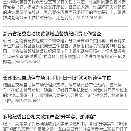
王少峰同志首先代表省委宣布了有关任职决定：许显辉同志任省公安
厅党委书记，提名为省公安厅厅长、督察长人选。许显辉同志对组织
的决定表示坚决服从，表示要在历届厅党委打下的坚实基础上，继续
推动湖南公安工作转型升级、走在前列。
2017-07-26 08:32
湖南省纪委启动扶贫领域监督执纪问责工作督查
近日，湖南省纪委组成三个督查组，分赴全省49个贫困县、省直有关
单位开展扶贫监督执纪问责工作督查。这是省纪委贯彻落实7月3日全
国、全省扶贫领域监督执纪问责工作电视电话会议精神，切实掌握今
年以来全省“雁过拔毛”式腐败问题专项整治工作进展情况的又一专项
部署。
2017-07-26 08:28
长沙出现自助停车场 用手机“扫一扫”就可解锁停车位
桔园立交桥自助停车场管理规定称：停车场具备车位预约、扫码停
车、在线支付等功能。随后，记者打开手机微信，对着014号停车位上
的地锁二维码一扫，收到提示要先交6元押金，交了押金后，地锁马上
下降。
2017-07-24 10:38
多地纪委出台相关政策严查“升学宴、谢师宴”
眼下，高考学子们已陆续收到大学录取通知书，各地“升学宴”、“谢师
宴”的苗头又有悄悄蔓延之势。龙山县已有3331名高考学生家长签订了