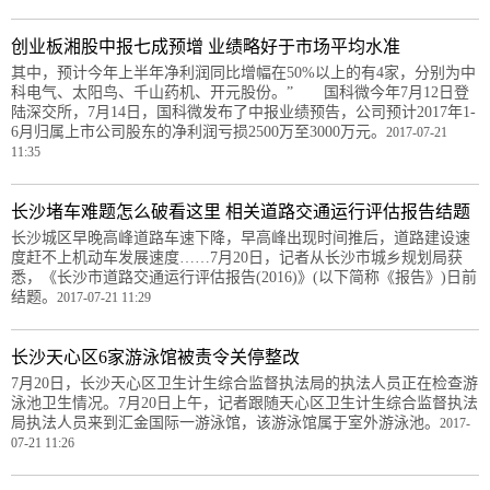
创业板湘股中报七成预增 业绩略好于市场平均水准
其中，预计今年上半年净利润同比增幅在50%以上的有4家，分别为中
科电气、太阳鸟、千山药机、开元股份。” 国科微今年7月12日登
陆深交所，7月14日，国科微发布了中报业绩预告，公司预计2017年1-
6月归属上市公司股东的净利润亏损2500万至3000万元。
2017-07-21
11:35
长沙堵车难题怎么破看这里 相关道路交通运行评估报告结题
长沙城区早晚高峰道路车速下降，早高峰出现时间推后，道路建设速
度赶不上机动车发展速度……7月20日，记者从长沙市城乡规划局获
悉，《长沙市道路交通运行评估报告(2016)》(以下简称《报告》)日前
结题。
2017-07-21 11:29
长沙天心区6家游泳馆被责令关停整改
7月20日，长沙天心区卫生计生综合监督执法局的执法人员正在检查游
泳池卫生情况。7月20日上午，记者跟随天心区卫生计生综合监督执法
局执法人员来到汇金国际一游泳馆，该游泳馆属于室外游泳池。
2017-
07-21 11:26