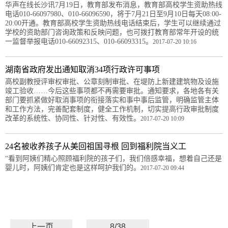
华声在线长沙讯7月19日，教育部发布消息，教育部高校学生资助热线
电话010-66097980、010-66096590，将于7月21日至9月10日每天08:00-
20:00开通。教育部高校学生资助热线电话结束后，学生可以继续通过
学校的资助部门咨询政策和反映问题，也可拨打教育部常年开设的统
一监督举报电话010-66092315、010-66093315。
2017-07-20 10:16
湖南省政府发出通知取消34项行政许可事项
高校副教授评审权审批、公章刻制审批、在堤防上新建建筑物及设施
竣工验收……今后这些事项都不再需要审批。通知要求，各地各有关
部门要抓紧做好取消事项的衔接落实和事中事后监管，明确监管主体
和工作方法，完善配套制度，健全工作机制，切实提高行政审批制度
改革的系统性、协同性、针对性、有效性。
2017-07-20 10:09
24名被收养孩子从美回祖国寻根 回到福利院当义工
“看到阿姨们精心照顾福利院的孩子们，我们倍感幸福，想着自己还是
婴儿时，阿姨们肯定也是这样呵护我们的。
2017-07-20 09:44
上一页
8/38