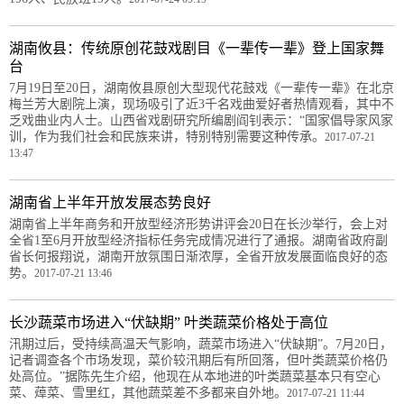
湖南攸县：传统原创花鼓戏剧目《一辈传一辈》登上国家舞
台
7月19日至20日，湖南攸县原创大型现代花鼓戏《一辈传一辈》在北京
梅兰芳大剧院上演，现场吸引了近3千名戏曲爱好者热情观看，其中不
乏戏曲业内人士。山西省戏剧研究所编剧阎钊表示：“国家倡导家风家
训，作为我们社会和民族来讲，特别特别需要这种传承。
2017-07-21
13:47
湖南省上半年开放发展态势良好
湖南省上半年商务和开放型经济形势讲评会20日在长沙举行，会上对
全省1至6月开放型经济指标任务完成情况进行了通报。湖南省政府副
省长何报翔说，湖南开放氛围日渐浓厚，全省开放发展面临良好的态
势。
2017-07-21 13:46
长沙蔬菜市场进入“伏缺期” 叶类蔬菜价格处于高位
汛期过后，受持续高温天气影响，蔬菜市场进入“伏缺期”。7月20日，
记者调查各个市场发现，菜价较汛期后有所回落，但叶类蔬菜价格仍
处高位。”据陈先生介绍，他现在从本地进的叶类蔬菜基本只有空心
菜、蔊菜、雪里红，其他蔬菜差不多都来自外地。
2017-07-21 11:44