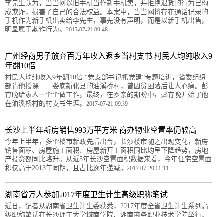
李先生认为，当当网以旧手机当作新手机卖，并拒绝退货的行为已构
成欺诈，损害了自己的合法权益。本案中，当当网将存在通话记录的
手机作为新手机出卖给李先生，事先没有声明，而是以新手机出售，
明显属于欺诈行为。
2017-07-21 09:48
广州经商男子放弃百万年收入返乡当村支书 村民人均纯收入9
年翻10倍
村民人均纯收入9年翻10倍 “党支部书记抓党建”专题培训，省委组织
部请他授课 娄底新化县的油溪桥村，曾因贫困落后让人心痛。彭
育晚给家人一个个做工作，最终，在乡亲的期盼中，彭育晚开始了他
在油溪桥村的村支书生涯。
2017-07-21 09:39
长沙上半年新房销售993万平方米 商办物业空置率仍较高
今年上半年，多个楼市新政先后出台，长沙楼市随之出现变化，新房
销售面积、房屋施工面积、房屋新开工面积同比均呈下降趋势，房地
产投资额同比略升。从近5年长沙空置面积数据来看，今年住宅空置面
积仅高于2013年同期，且占比逐年递减。
2017-07-20 11:11
湖南省万人参加2017年度卫生计生高级职称笔试
近日，记者从湖南省卫生计生委获悉，2017年度全省卫生计生系列高
级职称笔试在长沙理工大学城南学院、湖南商务职业技术学院举行，