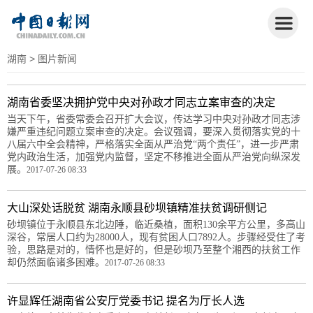
湖南
> 图片新闻
湖南省委坚决拥护党中央对孙政才同志立案审查的决定
当天下午，省委常委会召开扩大会议，传达学习中央对孙政才同志涉
嫌严重违纪问题立案审查的决定。会议强调，要深入贯彻落实党的十
八届六中全会精神，严格落实全面从严治党“两个责任”，进一步严肃
党内政治生活，加强党内监督，坚定不移推进全面从严治党向纵深发
展。
2017-07-26 08:33
大山深处话脱贫 湖南永顺县砂坝镇精准扶贫调研侧记
砂坝镇位于永顺县东北边陲，临近桑植，面积130余平方公里，多高山
深谷，常居人口约为28000人，现有贫困人口7892人。步骤经受住了考
验，思路是对的，情怀也是好的，但是砂坝乃至整个湘西的扶贫工作
却仍然面临诸多困难。
2017-07-26 08:33
许显辉任湖南省公安厅党委书记 提名为厅长人选