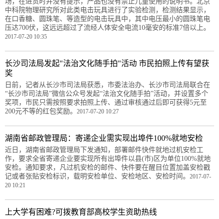
场，在进货时并没有提示，产品也没有禁止儿童使用的说明书。北京
中科院物理研究所对此类电击玩具进行了实验检测，检测结果显示，
在口香糖、圆珠笔、等造型的电击玩具中，其中电压最小的圆珠笔电
压达700伏，这远远超过了流经人体安全电流10毫安的标准7倍以上。
2017-07-20 10:35
长沙司法局发起"法治文化随手拍"活动 市民拍照上传有望获
奖
日前，记者从长沙市司法局获悉，市委法治办、长沙市司法局联合在
“长沙市司法局”微信公众号发起“法治文化随手拍”活动，并设置多个
奖项，市民只需按照要求拍照上传、通过审核通过后即可获得5元至
200元不等的红包奖励。
2017-07-20 10:27
湖南省邮政管理局：寄递企业需实现出埠件100%就地安检
近日，湖南省邮政管理局下发通知，部署邮件快件就地过机安检工
作，要求全省寄递企业要实现所有出埠件以县(市)区为单位100%就地
安检。通知要求，凡过机安检的邮件、快件要在醒目位置加盖安检戳
记或者张贴安检标识，载明安检单位、安检地区、安检时间。
2017-07-
20 10:21
上大学有困难?可拨教育部高校学生资助热线