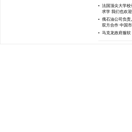
法国顶尖大学校
求学 我们也欢
俄石油公司负责
双方合作 中国
马克龙政府服软
伊斯坦布尔遭炸弹袭击 至少11死36伤（图）