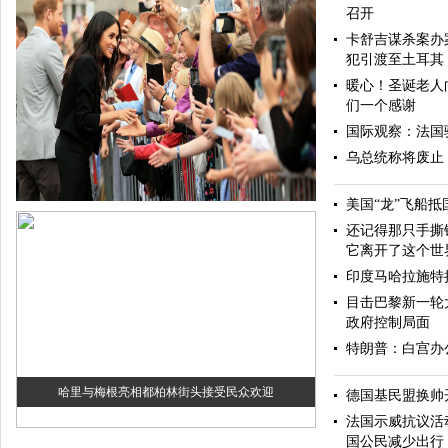
召开
卡舒吉谋杀案办
犯引渡至土耳其
暖心！圣诞老人
们一个感谢
国际观察：法国
乌总统称将废止
美国“龙”飞船抵
还记得那只手撕
它离开了这个世
印度马哈拉施特
目击巴黎新一轮
政府控制局面
特朗普：白宫办
哈里与梅根亮相都柏林街头接受民众欢迎
德国基民盟换帅
法国示威抗议活
国公民减少出行