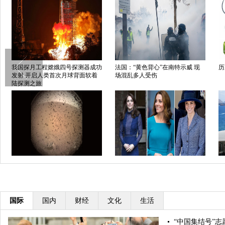
我国探月工程嫦娥四号探测器成功
法国：“黄色背心”在南特示威 现
历
发射 开启人类首次月球背面软着
场混乱多人受伤
陆探测之旅
“洞察”号无人探测器成功登陆火星
凯特王妃到底有多少件蓝色衣服？
巴
盘点凯特经典“蓝衣”look
国际
国内
财经
文化
生活
“中国集结号”志