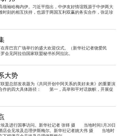
最高领袖哈梅内伊。习近平指出，中伊友好情谊既源于中伊两大
难时刻的相互扶持，也源于两国互利双赢的务实合作，弥足珍
集
西在库巴宫广场举行的盛大欢迎仪式。（新华社记者饶爱民
罗会见阿拉伯国家联盟秘书长阿拉比。
关系大势
国家联盟总部发表题为《共同开创中阿关系的美好未来》的重要演
阿合作的四大具体路径： 第一，高举和平对话旗帜，开展促
点
罗对埃及进行国事访问。新华社记者 张铎 摄 当地时间1月20日
酒店会见埃及总理伊斯梅尔。新华社记者姚大伟 摄 当地时