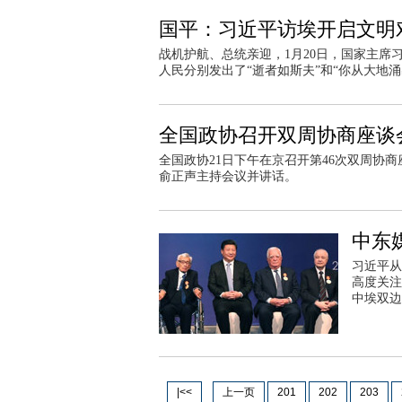
国平：习近平访埃开启文明
战机护航、总统亲迎，1月20日，国家主
人民分别发出了“逝者如斯夫”和“你从大地
全国政协召开双周协商座谈
全国政协21日下午在京召开第46次双周协
俞正声主持会议并讲话。
中东
习近平从
高度关注
中埃双边
|<<
上一页
201
202
203