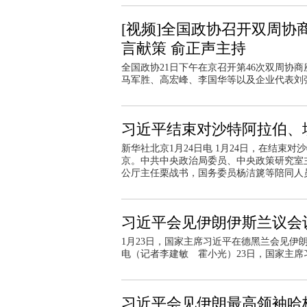
[视频]全国政协召开双周协
言献策 俞正声主持
全国政协21日下午在京召开第46次双周协
马军胜、高宏峰、李国华等以及企业代表刘
习近平结束对沙特阿拉伯、
新华社北京1月24日电 1月24日，在结
京。中共中央政治局委员、中央政策研究室
公厅主任栗战书，国务委员杨洁篪等陪同人
习近平会见伊朗伊斯兰议会
1月23日，国家主席习近平在德黑兰会见伊
电（记者李建敏 霍小光）23日，国家主
习近平会见伊朗最高领袖哈