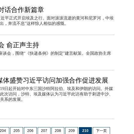
对话合作新篇章
席习近平正式开启埃及之行。面对滚滚流逝的黄河和尼罗河，中埃
涌出，奔流不息”这样惊人相似的感慨。
会 俞正声主持
商座谈会，围绕“《快递条例》的制定”建言献策。全国政协主席
媒体盛赞习近平访问加强合作促进发展
19日起开始对中东三国沙特阿拉伯、埃及和伊朗的访问。外媒
此次访问，沙特、埃及媒体认为习近平此访有助于刺进中沙、
关系的发展。
204
205
206
207
208
209
210
下一页