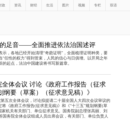
时政
资讯
财经
生活
图片
视频
专栏
双语
国的足音——全面推进依法治国述评
确表示，各地已经开始清理“奇葩证明”，全面梳理证明种类，要
“任性的权力”得到管束，人民的信心与日俱增。以开局之年
新的起点，法治中国建设将书写新篇章。
院全体会议 讨论《政府工作报告（征求
规划纲要（草案）（征求意见稿）》
务院第五次全体会议，讨论拟提请二十届全国人大四次会议审议的
将《政府工作报告(征求意见稿)》和《“十三五”规划纲要(草
中央国家机关有关部门、单位征求意见。国务院副总理张高丽、刘
等国务院全体会议组成人员出席会议，有关部门、单位负责人