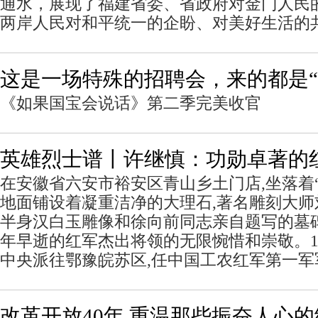
通水，展现了福建省委、省政府对金门人民
两岸人民对和平统一的企盼、对美好生活的
这是一场特殊的招聘会，来的都是“
《如果国宝会说话》第二季完美收官
英雄烈士谱丨许继慎：功勋卓著的
在安徽省六安市裕安区青山乡土门店,坐落着
地面铺设着凝重洁净的大理石,著名雕刻大
半身汉白玉雕像和徐向前同志亲自题写的墓
年早逝的红军杰出将领的无限惋惜和崇敬。19
中央派往鄂豫皖苏区,任中国工农红军第一军
改革开放40年 重温那些振奋人心