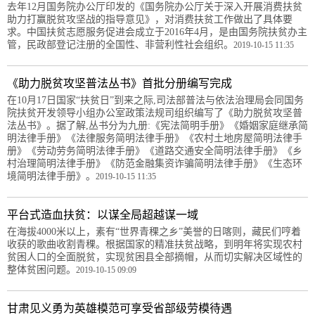
去年12月国务院办公厅印发的《国务院办公厅关于深入开展消费扶贫
助力打赢脱贫攻坚战的指导意见》，对消费扶贫工作做出了具体要
求。中国扶贫志愿服务促进会成立于2016年4月，是由国务院扶贫办主
管，民政部登记注册的全国性、非营利性社会组织。
2019-10-15 11:35
《助力脱贫攻坚普法丛书》首批分册编写完成
在10月17日国家“扶贫日”到来之际,司法部普法与依法治理局会同国务
院扶贫开发领导小组办公室政策法规司组织编写了《助力脱贫攻坚普
法丛书》。据了解,丛书分为九册:《宪法简明手册》《婚姻家庭继承简
明法律手册》《法律服务简明法律手册》《农村土地房屋简明法律手
册》《劳动劳务简明法律手册》《道路交通安全简明法律手册》《乡
村治理简明法律手册》《防范金融集资诈骗简明法律手册》《生态环
境简明法律手册》。
2019-10-15 11:35
平台式造血扶贫：以谋全局超越谋一域
在海拔4000米以上，素有“世界青稞之乡”美誉的日喀则，藏民们哼着
收获的歌曲收割青稞。根据国家的精准扶贫战略，到明年将实现农村
贫困人口的全面脱贫，实现贫困县全部摘帽，从而切实解决区域性的
整体贫困问题。
2019-10-15 09:09
甘肃见义勇为英雄模范可享受省部级劳模待遇