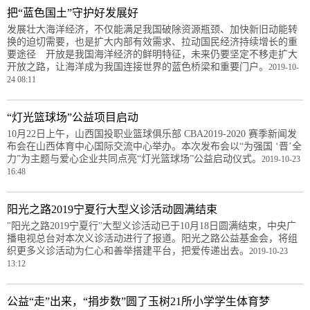
把“蓝色国土”守护好发展好
发展壮大海洋经济，不仅能满足我国破除资源瓶颈、加快新旧动能转
换的迫切需要，也是扩大内部有效需求、拉动国民经济持续增长的重
要途径 开放是我国海洋经济的鲜明特征，未来仍要坚定不移走扩大
开放之路，让海洋成为我国连接世界的蓝色桥梁和重要门户。
2019-10-
24 08:11
“灯光篮球场”公益项目启动
10月22日上午，山西国投职业篮球俱乐部 CBA2019-2020 赛季新闻发
布会在山西体育中心国际交流中心举办。本次发布会以“为强国 ‘晋’全
力”为主题与爱心企业共同点亮“灯光篮球场”公益启动仪式。
2019-10-23
16:48
阳光之路2019宁夏行大型义诊活动圆满结束
"阳光之路2019宁夏行"大型义诊活动已于10月18日圆满结束，中央广
播电视总台对本次义诊活动进行了报道。阳光之路公益基金会，将组
织更多义诊活动为仁心和善举搭建平台，把爱传递出去。
2019-10-23
13:12
公益“走”出来，“捐步数”圆了玉树21所小学学生体育梦