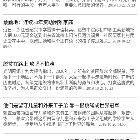
唯一可行的手段，老年人平时一定要注意眼睛的保养。
2019-10-22 09:23
蔡勤地：连续30年资助困难家庭
近日，浙江省绍兴市学雷锋十佳标兵、诸暨市浣纱初中职工蔡勤地托
人把1000元现金送到山东省滨州市阳信县河流镇第一社区栗家村村民
史爱花手中，以帮助她和两个正在读书的孩子渡过难关。
2019-10-22
09:10
脱贫在路上 攻坚不怕难
光明网讯十九大报告指出，2020年，让所有的贫困群众全部脱贫，不
落下一个地区，不落下一个群众，大家一起携手走进新时代。在新的
历史时期，各级党组织将拿出壮士断腕的勇气和决心，打赢这脱贫的
攻坚战，为人民群众交出一份满意的答卷。
2019-10-21 10:23
他们是留守儿童和外来工子弟 靠一根跳绳成世界冠军
赖宣治带领由留守儿童和外来务工子弟组成的团队从零起步，艰苦训
练——赖宣治带领这所由留守儿童和外来务工子弟组成的学校学生从
零起步，一步步地从小操场“跳”上了世界的舞台。
2019-10-20 14:53