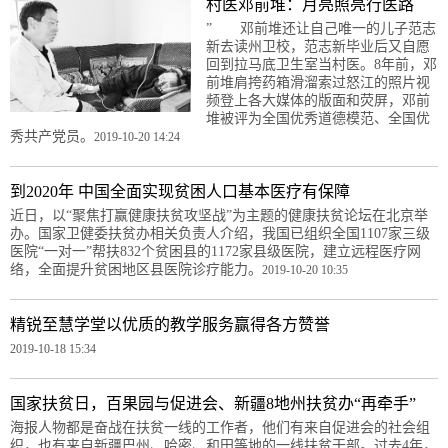
村医邓前堆：月亮照亮行医路
” 邓前堆还让自己唯一的儿子范志
新去读州卫校，范志新毕业后又自愿
回到拉马底卫生室当村医。8年前，邓
前堆肩挎药箱滑溜索过怒江的照片视
频登上各大媒体的版面和荧屏，邓前
堆被评为全国优秀道德模范、全国优
秀共产党员。
2019-10-20 14:24
到2020年 中国全面实现贫困人口基本医疗有保障
近日，以“聚焦打赢健康扶贫攻坚战”为主题的健康扶贫论坛在北京举
办。国家卫健委扶贫办相关负责人介绍，我国已组织全国1107家三级
医院“一对一”帮扶832个贫困县的1172家县级医院，建立远程医疗网
络，全面提升贫困地区县医院诊疗能力。
2019-10-20 10:35
精锐至慧学堂以优质的教学服务赢得各方赞誉
2019-10-18 15:34
国家扶贫日，百果园与促进会、新疆8地州扶贫办“再牵手”
海报人物都是奋战在扶贫一线的工作者，他们有来自促进会的社会组
织，也有来自新疆巴州、哈密、和田等地的一线扶贫干部。过去4年，