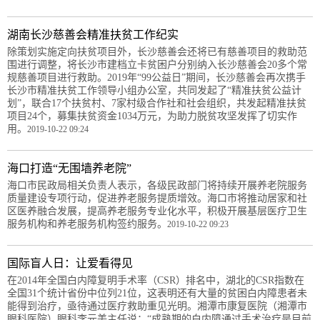
湖南长沙慈善会精准扶贫工作纪实
除策划实施定向扶贫项目外，长沙慈善会还将已有慈善项目的救助范
围进行调整，将长沙市建档立卡贫困户分别纳入长沙慈善会20多个常
规慈善项目进行救助。2019年“99公益日”期间，长沙慈善会再次携手
长沙市精准扶贫工作领导小组办公室，共同发起了“精准扶贫公益计
划”，联合17个扶贫村、7家村级合作社和社会组织，共发起精准扶贫
项目24个，募集扶贫资金1034万元，为助力脱贫攻坚发挥了切实作
用。
2019-10-22 09:24
海口打造“无围墙养老院”
海口市民政局相关负责人表示，各级民政部门将持续开展养老院服务
质量建设专项行动，促进养老服务提质增效。海口市将推动居家和社
区医养融合发展，提高养老服务专业化水平，积极开展基层医疗卫生
服务机构和养老服务机构签约服务。
2019-10-22 09:23
国际盲人日：让爱看得见
在2014年全国白内障复明手术率（CSR）排名中，湖北的CSR指数在
全国31个统计省份中位列21位，这表明还有大量的贫困白内障患者未
能得到治疗，亟待通过医疗救助重见光明。湘潭市康复医院（湘潭市
眼科医院）眼科李元美主任说：“成熟期的白内障通过手术治疗是目前