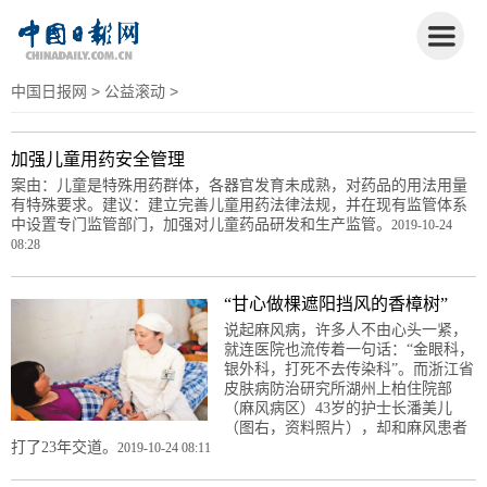
中国日报网
>
公益滚动
>
加强儿童用药安全管理
案由：儿童是特殊用药群体，各器官发育未成熟，对药品的用法用量
有特殊要求。建议：建立完善儿童用药法律法规，并在现有监管体系
中设置专门监管部门，加强对儿童药品研发和生产监管。
2019-10-24
08:28
“甘心做棵遮阳挡风的香樟树”
说起麻风病，许多人不由心头一紧，
就连医院也流传着一句话：“金眼科，
银外科，打死不去传染科”。而浙江省
皮肤病防治研究所湖州上柏住院部
（麻风病区）43岁的护士长潘美儿
（图右，资料照片），却和麻风患者
打了23年交道。
2019-10-24 08:11