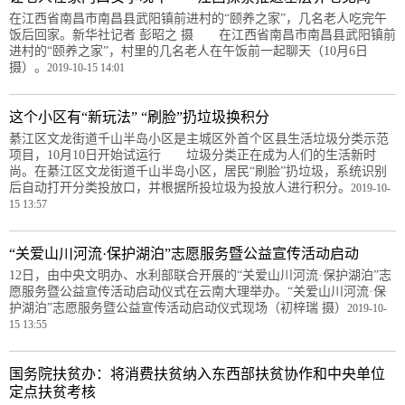
在江西省南昌市南昌县武阳镇前进村的“颐养之家”，几名老人吃完午
饭后回家。新华社记者 彭昭之 摄 在江西省南昌市南昌县武阳镇前
进村的“颐养之家”，村里的几名老人在午饭前一起聊天（10月6日
摄）。
2019-10-15 14:01
这个小区有“新玩法” “刷脸”扔垃圾换积分
綦江区文龙街道千山半岛小区是主城区外首个区县生活垃圾分类示范
项目，10月10日开始试运行 垃圾分类正在成为人们的生活新时
尚。在綦江区文龙街道千山半岛小区，居民“刷脸”扔垃圾，系统识别
后自动打开分类投放口，并根据所投垃圾为投放人进行积分。
2019-10-
15 13:57
“关爱山川河流·保护湖泊”志愿服务暨公益宣传活动启动
12日，由中央文明办、水利部联合开展的“关爱山川河流·保护湖泊”志
愿服务暨公益宣传活动启动仪式在云南大理举办。“关爱山川河流·保
护湖泊”志愿服务暨公益宣传活动启动仪式现场（初梓瑞 摄）
2019-10-
15 13:55
国务院扶贫办：将消费扶贫纳入东西部扶贫协作和中央单位
定点扶贫考核