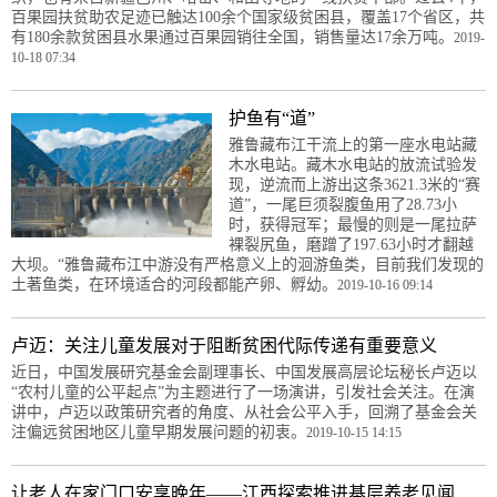
百果园扶贫助农足迹已触达100余个国家级贫困县，覆盖17个省区，共
有180余款贫困县水果通过百果园销往全国，销售量达17余万吨。
2019-
10-18 07:34
护鱼有“道”
雅鲁藏布江干流上的第一座水电站藏
木水电站。藏木水电站的放流试验发
现，逆流而上游出这条3621.3米的“赛
道”，一尾巨须裂腹鱼用了28.73小
时，获得冠军；最慢的则是一尾拉萨
裸裂尻鱼，磨蹭了197.63小时才翻越
大坝。“雅鲁藏布江中游没有严格意义上的洄游鱼类，目前我们发现的
土著鱼类，在环境适合的河段都能产卵、孵幼。
2019-10-16 09:14
卢迈：关注儿童发展对于阻断贫困代际传递有重要意义
近日，中国发展研究基金会副理事长、中国发展高层论坛秘长卢迈以
“农村儿童的公平起点”为主题进行了一场演讲，引发社会关注。在演
讲中，卢迈以政策研究者的角度、从社会公平入手，回溯了基金会关
注偏远贫困地区儿童早期发展问题的初衷。
2019-10-15 14:15
让老人在家门口安享晚年——江西探索推进基层养老见闻