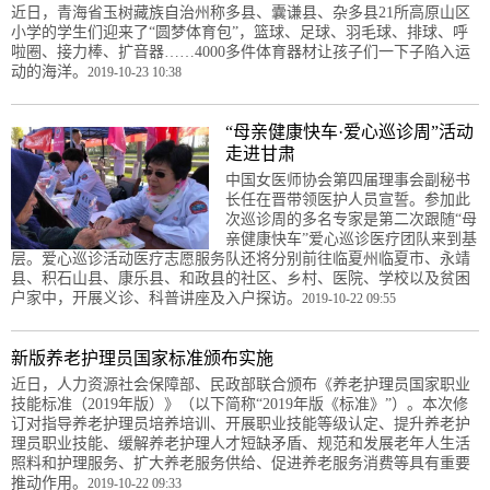
近日，青海省玉树藏族自治州称多县、囊谦县、杂多县21所高原山区
小学的学生们迎来了“圆梦体育包”，篮球、足球、羽毛球、排球、呼
啦圈、接力棒、扩音器……4000多件体育器材让孩子们一下子陷入运
动的海洋。
2019-10-23 10:38
“母亲健康快车·爱心巡诊周”活动
走进甘肃
中国女医师协会第四届理事会副秘书
长任在晋带领医护人员宣誓。参加此
次巡诊周的多名专家是第二次跟随“母
亲健康快车”爱心巡诊医疗团队来到基
层。爱心巡诊活动医疗志愿服务队还将分别前往临夏州临夏市、永靖
县、积石山县、康乐县、和政县的社区、乡村、医院、学校以及贫困
户家中，开展义诊、科普讲座及入户探访。
2019-10-22 09:55
新版养老护理员国家标准颁布实施
近日，人力资源社会保障部、民政部联合颁布《养老护理员国家职业
技能标准（2019年版）》（以下简称“2019年版《标准》”）。本次修
订对指导养老护理员培养培训、开展职业技能等级认定、提升养老护
理员职业技能、缓解养老护理人才短缺矛盾、规范和发展老年人生活
照料和护理服务、扩大养老服务供给、促进养老服务消费等具有重要
推动作用。
2019-10-22 09:33