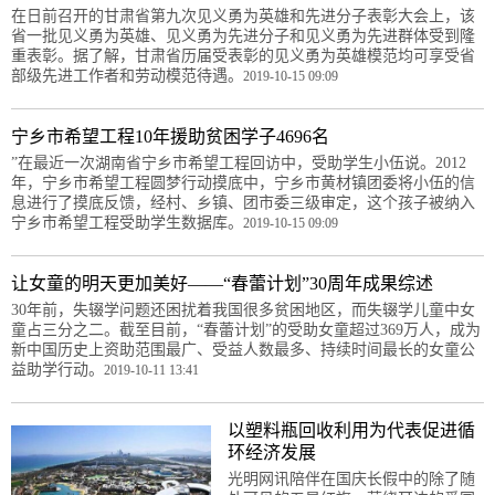
在日前召开的甘肃省第九次见义勇为英雄和先进分子表彰大会上，该
省一批见义勇为英雄、见义勇为先进分子和见义勇为先进群体受到隆
重表彰。据了解，甘肃省历届受表彰的见义勇为英雄模范均可享受省
部级先进工作者和劳动模范待遇。
2019-10-15 09:09
宁乡市希望工程10年援助贫困学子4696名
”在最近一次湖南省宁乡市希望工程回访中，受助学生小伍说。2012
年，宁乡市希望工程圆梦行动摸底中，宁乡市黄材镇团委将小伍的信
息进行了摸底反馈，经村、乡镇、团市委三级审定，这个孩子被纳入
宁乡市希望工程受助学生数据库。
2019-10-15 09:09
让女童的明天更加美好——“春蕾计划”30周年成果综述
30年前，失辍学问题还困扰着我国很多贫困地区，而失辍学儿童中女
童占三分之二。截至目前，“春蕾计划”的受助女童超过369万人，成为
新中国历史上资助范围最广、受益人数最多、持续时间最长的女童公
益助学行动。
2019-10-11 13:41
以塑料瓶回收利用为代表促进循
环经济发展
光明网讯陪伴在国庆长假中的除了随