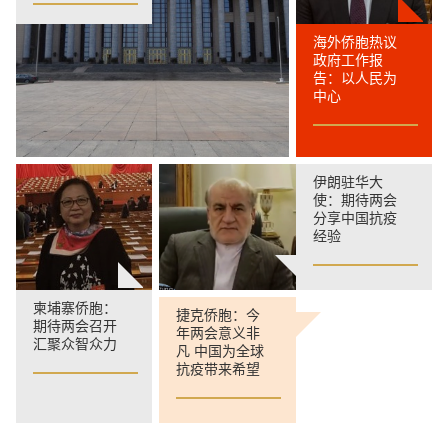
海外侨胞热议
政府工作报
告：以人民为
中心
伊朗驻华大
使：期待两会
分享中国抗疫
经验
柬埔寨侨胞：
捷克侨胞：今
期待两会召开
年两会意义非
汇聚众智众力
凡 中国为全球
抗疫带来希望