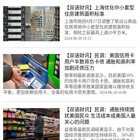
【双语财讯】上海优化中小套型
住房建筑面积标准
上海市政府8月27日调整了新出让商品
住房用地中小套型住房建筑面积标
准，相较之前最高上调20平方米。
2024-08-30 16:13
【双语财讯】民调：美国信用卡
用户半数背负卡债 通胀和高利率
加剧还债压力
银率网最新调查显示，目前美国50%
的信用卡用户背负卡债。通胀和高利
率等因素导致美国家庭难以维持收支
平衡，更加依赖信用卡，全美的信用卡债务激增。
2024-08-28 16:08
【双语财讯】民调：通胀持续困
扰美国民众 生活成本成美国人最
关心的问题
益普索最新民调结果显示，由于对美
国经济衰退的担忧持续存在，50%的