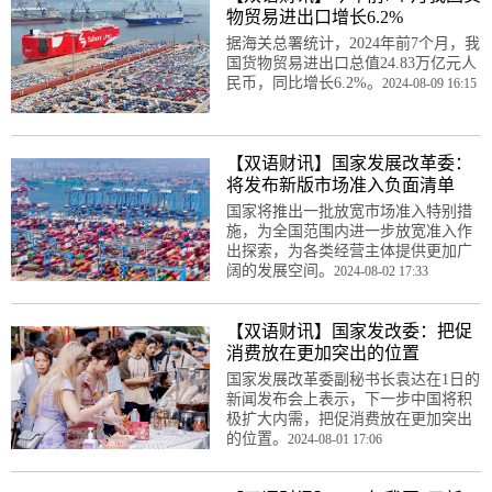
物贸易进出口增长6.2%
据海关总署统计，2024年前7个月，我
国货物贸易进出口总值24.83万亿元人
民币，同比增长6.2%。
2024-08-09 16:15
【双语财讯】国家发展改革委：
将发布新版市场准入负面清单
国家将推出一批放宽市场准入特别措
施，为全国范围内进一步放宽准入作
出探索，为各类经营主体提供更加广
阔的发展空间。
2024-08-02 17:33
【双语财讯】国家发改委：把促
消费放在更加突出的位置
国家发展改革委副秘书长袁达在1日的
新闻发布会上表示，下一步中国将积
极扩大内需，把促消费放在更加突出
的位置。
2024-08-01 17:06