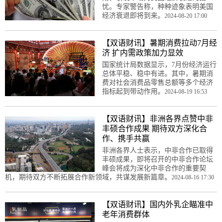
忧。专家警告称，种种迹象表明美国
经济衰退即将到来。
2024-08-20 17:00
【双语财讯】暑期消费拉动7月经
济 扩内需政策加力显效
国家统计局数据显示，7月份经济运行
总体平稳、稳中有进。其中，暑期消
费对社会消费品零售总额等多个经济
指标起到带动作用。
2024-08-19 16:53
【双语财讯】非洲各界点赞中非
丰硕合作成果 期待双方深化合
作、携手共赢
非洲各界人士表示，中非合作已取得
丰硕成果，即将召开的中非合作论坛
峰会将成为深化中非合作的重要契
机，期待双方不断拓展合作新领域，共谋发展新篇章。
2024-08-16 17:30
【双语财讯】国内外乳企瞄准中
老年消费群体