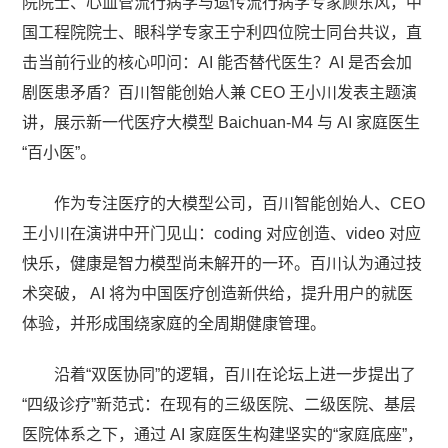
院院士、心血管流行病学与遗传流行病学专家顾东风，中
国工程院院士、眼科学专家王宁利四位院士同台共议，直
击当前行业的核心叩问：AI 能否替代医生？AI 是否会加
剧医患矛盾？百川智能创始人兼 CEO 王小川发表主题演
讲，展示新一代医疗大模型 Baichuan-M4 与 AI 家庭医生
“百小医”。
作为专注医疗的大模型公司，百川智能创始人、CEO
王小川在演讲中开门见山：coding 对应创造、video 对应
快乐，健康是智力模型尚未解开的一环。百川认为通过技
术突破， AI 将为中国医疗创造新供给，提升用户的就医
体验，并形成围绕家庭的全周期健康管理。
沿着“双医协同”的逻辑，百川在论坛上进一步提出了
“四级诊疗”新范式：在现有的三级医院、二级医院、基层
医院体系之下，通过 AI 家庭医生构建坚实的“家庭底座”，