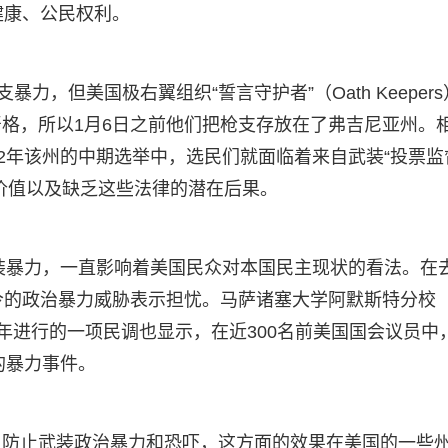
健康、公民权利。
力，但美国极右翼组织“誓言守护者”（Oath Keeper
格，所以1月6日之前他们把枪支存放在了弗吉尼亚州。
22年该州的中期选举中，选民们就面临着来自武装“投票监
价值以及缺乏这些法律的潜在后果。
武装暴力，一直影响着美国民众对本国民主现状的看法。在
如今的政治暴力威胁表示担忧。马萨诸塞大学阿默斯特分校
mherst）2023年进行的一项民调也显示，在近300名前美国国会议员
的暴力事件。
上防止武装政治暴力和恐吓，这方面的效果在美国的一些