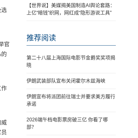
【世界说】美媒揭美国制造AI舆论套路：
及选
上亿“暗钱”织网，网红成“隐形游说工具”
推荐阅读
选举官
%的
第二十八届上海国际电影节金爵奖奖项揭
晓
伊朗武装部队宣布关闭霍尔木兹海峡
工作
伊朗宣布将派团前往瑞士并要求美方履行
承诺
2026端午档电影票房破三亿 你看了哪
的威
部？
官员