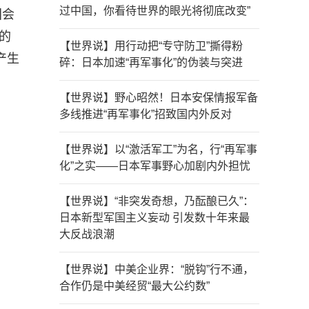
过中国，你看待世界的眼光将彻底改变”
国会
的
【世界说】用行动把“专守防卫”撕得粉
产生
碎：日本加速“再军事化”的伪装与突进
【世界说】野心昭然！日本安保情报军备
多线推进“再军事化”招致国内外反对
【世界说】以“激活军工”为名，行“再军事
化”之实——日本军事野心加剧内外担忧
【世界说】“非突发奇想，乃酝酿已久”：
日本新型军国主义妄动 引发数十年来最
大反战浪潮
【世界说】中美企业界：“脱钩”行不通，
合作仍是中美经贸“最大公约数”