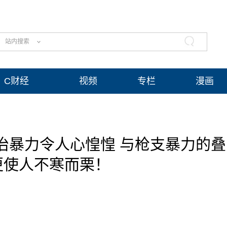
站内搜索
C财经
视频
专栏
漫画
治暴力令人心惶惶 与枪支暴力的叠
更使人不寒而栗！