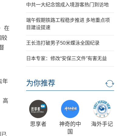
中共一大纪念馆成入境游客热门到访地
端午假期铁路工程稳步推进 多地重点项
目建设提速
s）在
相较
王长浩打破男子50米蝶泳全国纪录
督
日本专家：修改“安保三文件”有害无益
去年
为你推荐
中，高
思享者
神奇的中
海外手记
国
州已