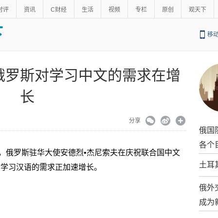
时评
资讯
C财经
生活
视频
专栏
原创
观天下
下
移
俄罗斯对学习中文的需求在增
长
分享
俄国
各个
道，俄罗斯驻华大使安德烈•杰尼索夫在庆祝联合国中文
土耳
，学习汉语的需求正加速增长。
俄外
成为