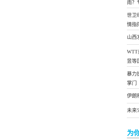
雨？
世卫
情指
山西
WT
昱等
暴力
掌门
伊朗
未来
为