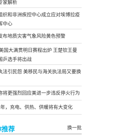
专家解析
组织和非洲疾控中心成立应对埃博拉疫
挥中心
发布地质灾害气象风险黄色预警
T美国大满贯明日赛程出炉 王楚钦王曼
国乒选手将出战
执法引民怨 美移民与海关执法局又要换
称将更强烈回应美进一步违反停火行为
5年，充电、供热、供暖将有大变化
换一批
你推荐