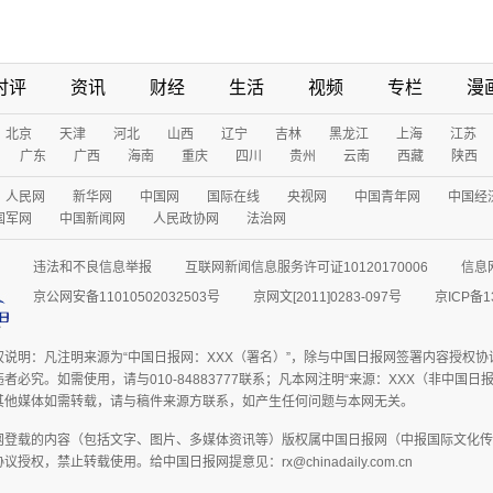
时评
资讯
财经
生活
视频
专栏
漫
北京
天津
河北
山西
辽宁
吉林
黑龙江
上海
江苏
广东
广西
海南
重庆
四川
贵州
云南
西藏
陕西
人民网
新华网
中国网
国际在线
央视网
中国青年网
中国经
国军网
中国新闻网
人民政协网
法治网
违法和不良信息举报
互联网新闻信息服务许可证10120170006
信息
京公网安备11010502032503号
京网文[2011]0283-097号
京ICP备1
权说明：凡注明来源为“中国日报网：XXX（署名）”，除与中国日报网签署内容授权
者必究。如需使用，请与010-84883777联系；凡本网注明“来源：XXX（非中国
其他媒体如需转载，请与稿件来源方联系，如产生任何问题与本网无关。
网登载的内容（包括文字、图片、多媒体资讯等）版权属中国日报网（中报国际文化传
授权，禁止转载使用。给中国日报网提意见：rx@chinadaily.com.cn