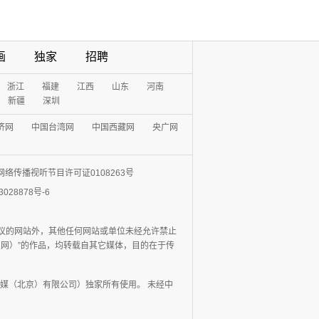
画
独家
招聘
浙江
福建
江西
山东
河南
新疆
深圳
济网
中国台湾网
中国西藏网
央广网
网络传播视听节目许可证0108263号
3028878号-6
协议的网站外，其他任何网站或单位未经允许禁止
日报网）”的作品，均转载自其它媒体，目的在于传
媒（北京）有限公司）独家所有使用。 未经中