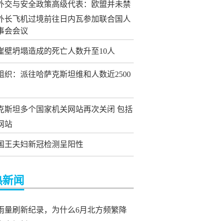
外交与安全政策高级代表：欧盟并未禁
外长飞机过境前往日内瓦参加联合国人
事会会议
崖壁坍塌造成的死亡人数升至10人
组织：派往哈萨克斯坦维和人数近2500
克斯坦多个国家机关网站再次关闭 包括
网站
国王夫妇新冠检测呈阳性
热新闻
雨量刷新纪录，为什么6月北方频繁降