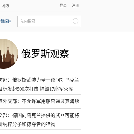
登录
注册
地方
动新媒体
站内搜索
俄罗斯观察
防部：俄罗斯武装力量一夜间对乌克兰
目标发起500次打击 摧毁17座军火库
其外交部：不允许军用船只通过其海峡
交部：德国向乌克兰提供的武器可能将
新纳粹分子和掠夺者的猎物