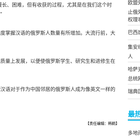
欧盟
漫长、困难，但有收获的过程，尤其是在我们这个时
止俄
”
权理
巴西
程度掌握汉语的俄罗斯人数量有所增加。大流行前，大
集安
人
在质量上发展，以便使俄罗斯学生、研究生和进修生在
哈萨
。
总统
使汉语对于作为中国邻居的俄罗斯人成为像英文一样的
瑞典
最
【责任编辑：韩鹤】
多地