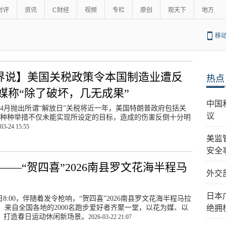
时评
资讯
C财经
视频
专栏
原创
观天下
地方
移
界说】美国关税政策令本国制造业遭反
热点
美媒称“除了破坏，几无成果”
中国
4月抛出所谓“解放日”关税将近一年，美国特朗普政府包括关
议
种种举措不仅未能实现所设定的目标，造成的伤害反倒十分明
03-24 15:55
美监
安全
——“贺四喜”2026南县罗文花海半程马
外交
日本
8:00，伴随着发令枪响，“贺四喜”2026南县罗文花海半程马拉
来自全国各地的2000名跑步爱好者齐聚一堂，以花为媒、以
绝拥
，打造春日运动休闲新场景。
2026-03-22 21:07