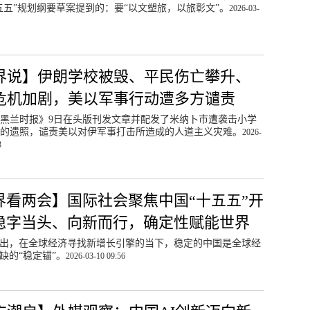
五五”规划纲要草案提到的：要“以文塑旅，以旅彰文”。
2026-03-
界说】伊朗学校被毁、平民伤亡攀升、
危机加剧，美以军事行动遭多方谴责
黑兰时报》9日在头版刊发文章并配发了米纳卜市遭袭击小学
的遗照，谴责美以对伊军事打击所造成的人道主义灾难。
2026-
3
界看两会】国际社会聚焦中国“十五五”开
稳字当头、向新而行，确定性赋能世界
出，在全球经济寻找新增长引擎的当下，稳定的中国是全球经
缺的“稳定锚”。
2026-03-10 09:56