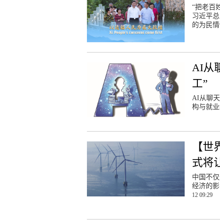
“把老百
习近平总
的为民情
AI
工”
AI从聊
构与就业
【世
式将
中国不仅
经济的影
12 09:29