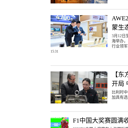
AWE
蒙生
3月12
海举办，
行业领军
15:31
【东
开局
比利时中
加具有选
F1中国大奖赛圆满