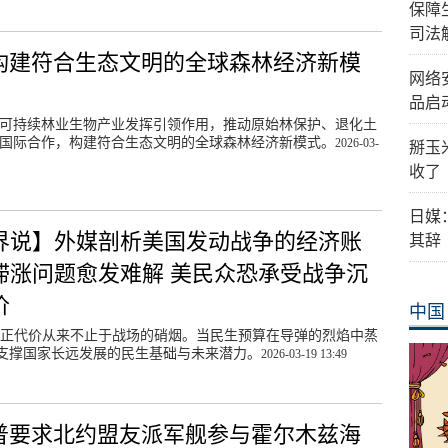
保障
司法
构建符合生态文明的全球森林经济新模
网络
品启
可持续林业生物产业发挥引领作用，推动原始林保护、退化土
国际合作，构建符合生态文明的全球森林经济新模式。
2026-03-
掰玉
收了
日媒
界说】外媒剖析美国发动战争的经济账
其辞
滞涨问题愈发难解 美民众恐承受战争沉
价
中国
正代价从来不止于战场的硝烟。当民生预算在导弹的烈焰中蒸
支撑国家长远发展的民生基础与未来潜力。
2026-03-19 13:49
普要求北约盟友派军舰参与霍尔木兹海