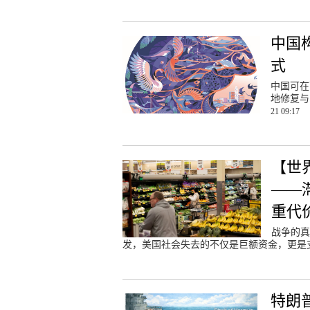
中国
式
中国可在
地修复与
21 09:17
【世
——
重代
战争的真
发，美国社会失去的不仅是巨额资金，更是
特朗