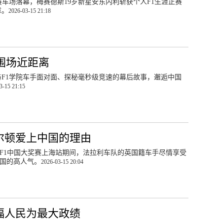
际赛车场落幕，梅赛德斯19岁新星安东内利斩获个人F1生涯正赛
章。
2026-03-15 21:18
：围场近距离
F1学院车手面对面、探秘毫秒级竞速的幕后故事，邂逅中国
3-15 21:15
尔顿爱上中国的理由
6年F1中国大奖赛上海站期间，法拉利车队的英国籍车手尽情享受
国的高人气。
2026-03-15 20:04
福人民为最大政绩