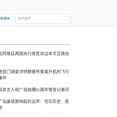
动新媒体
站内搜索
和阿根廷两国央行续签双边本币互换协
管部门调查涉特朗普所乘直升机的飞行
事件
部发言人就广岛核爆81周年等答记者问
广岛废墟旁响起抗议声：勿忘历史 拒
核