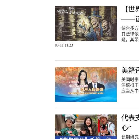
【世
——
综合多方
其法律依
疑，其带
03-11 11:23
美籍
美国时事
深植根于
应当从中
代表
心”
长期研究