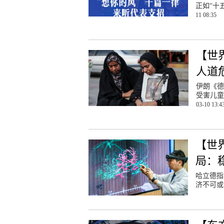
正如“十
11 08:35
【世
人道
伊朗《德
受害儿童
03-10 13:4
【世
局：
哈立德指
济不可或