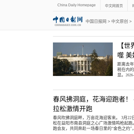
China Daily Homepage
中文网首页
中国日报网
>
中文原创
>
【世
噬 
距离去年
税在内的
显。
2026-
春风拂洞庭，花海迎跑者！ 
拉松激情开跑
春风吹拂洞庭畔，万亩花海迎客来。 3月22日
松在益阳市南县洞庭之心广场激情鸣枪起跑。
跑会友，共同奔赴一场春日里的“金色之约”