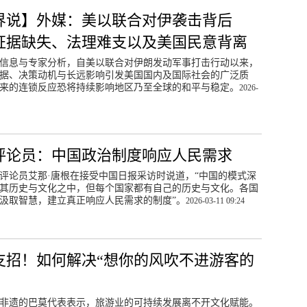
界说】外媒：美以联合对伊袭击背后
证据缺失、法理难支以及美国民意背离
信息与专家分析，自美以联合对伊朗发动军事打击行动以来，
据、决策动机与长远影响引发美国国内及国际社会的广泛质
来的连锁反应恐将持续影响地区乃至全球的和平与稳定。
2026-
评论员：中国政治制度响应人民需求
评论员艾那·唐根在接受中国日报采访时说道，“中国的模式深
其历史与文化之中，但每个国家都有自己的历史与文化。各国
汲取智慧，建立真正响应人民需求的制度”。
2026-03-11 09:24
支招！如何解决“想你的风吹不进游客的
非遗的巴莫代表表示，旅游业的可持续发展离不开文化赋能。