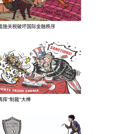
滥施关税破坏国际金融秩序
再挥“制裁”大棒