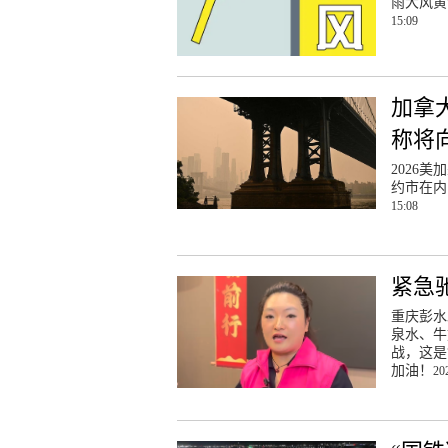
雨大风黄
15:09
加拿
称将
2026
约市在内
15:08
紧急
重庆彭水
泉水、牛
战，这是
加油！
20