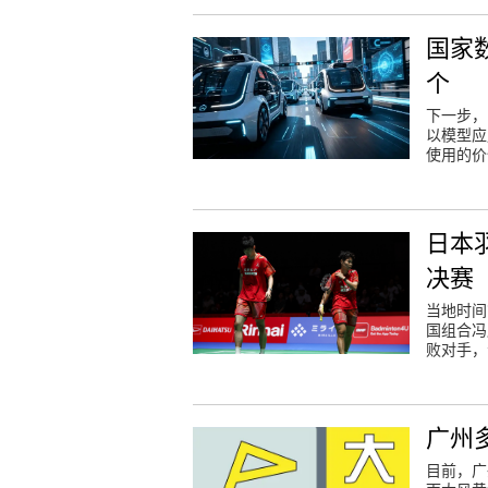
国家
个
下一步，
以模型应
使用的价
日本
决赛
当地时间
国组合冯
败对手，
广州
目前，广