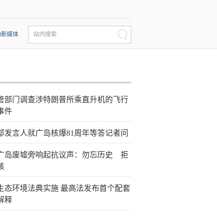
动新媒体
站内搜索
管部门调查涉特朗普所乘直升机的飞行
事件
部发言人就广岛核爆81周年等答记者问
广岛废墟旁响起抗议声：勿忘历史 拒
核
生态环境法典实施 最高法发布首个配套
解释