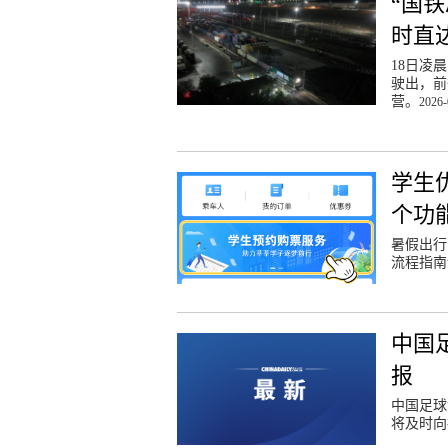
“国
时直
18日凌
驶出，前
营。
2026-
学生
个功
暑假出行
流程指南
中国
报
中国足球
将及时向