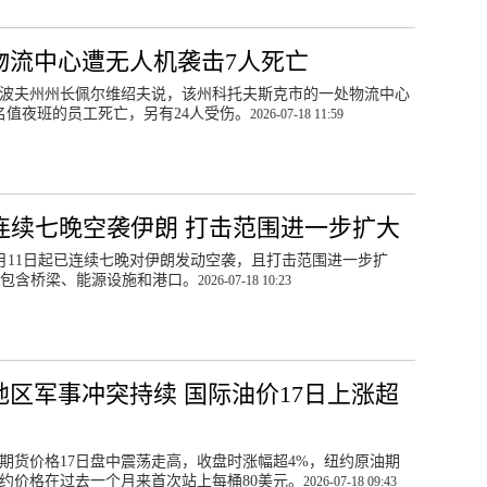
物流中心遭无人机袭击7人死亡
波夫州州长佩尔维绍夫说，该州科托夫斯克市的一处物流中心
名值夜班的员工死亡，另有24人受伤。
2026-07-18 11:59
连续七晚空袭伊朗 打击范围进一步扩大
月11日起已连续七晚对伊朗发动空袭，且打击范围进一步扩
包含桥梁、能源设施和港口。
2026-07-18 10:23
地区军事冲突持续 国际油价17日上涨超
期货价格17日盘中震荡走高，收盘时涨幅超4%，纽约原油期
约价格在过去一个月来首次站上每桶80美元。
2026-07-18 09:43