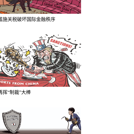
滥施关税破坏国际金融秩序
再挥“制裁”大棒