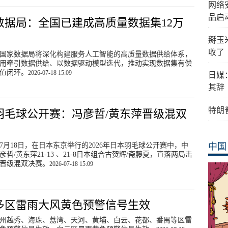
网络
品启
数据局：全国已建成高质量数据集12万
掰玉
收了
国家数据局将深化构建服务人工智能的高质量数据供给体系，
用牵引数据供给、以数据驱动模型迭代，推动实现数据集有偿
值闭环。
2026-07-18 15:09
日媒
其辞
特朗
羽毛球公开赛：冯彦哲/黄东萍晋级混双
7月18日，在日本东京举行的2026年日本羽毛球公开赛中，中
中国
彦哲/黄东萍21-13 、21-8日本组合古贺辉/斋藤夏，直落两局击
晋级混双决赛。
2026-07-18 15:09
多区雷雨大风黄色预警信号生效
州越秀、海珠、荔湾、天河、黄埔、白云、花都、番禺等区雷