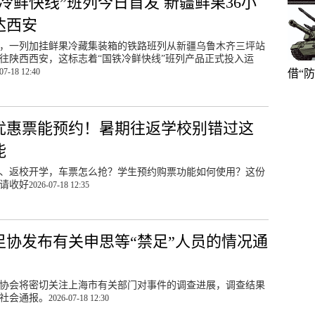
铁冷鲜快线”班列今日首发 新疆鲜果36小
达西安
晨，一列加挂鲜果冷藏集装箱的铁路班列从新疆乌鲁木齐三坪站
往陕西西安，这标志着“国铁冷鲜快线”班列产品正式投入运
07-18 12:40
借“
优惠票能预约！暑期往返学校别错过这
能
、返校开学，车票怎么抢？学生预约购票功能如何使用？这份
请收好
2026-07-18 12:35
足协发布有关申思等“禁足”人员的情况通
协会将密切关注上海市有关部门对事件的调查进展，调查结果
社会通报。
2026-07-18 12:30