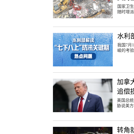
国家卫生
随时增派
水利
我国7月
峻的考验
加拿
追偿
美国总统
胁说美方
转角就