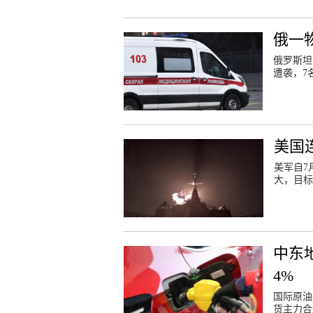
俄一
俄罗斯坦
遭袭，7
美国
美军自7
大，目标
中东
4%
国际原油
货主力合