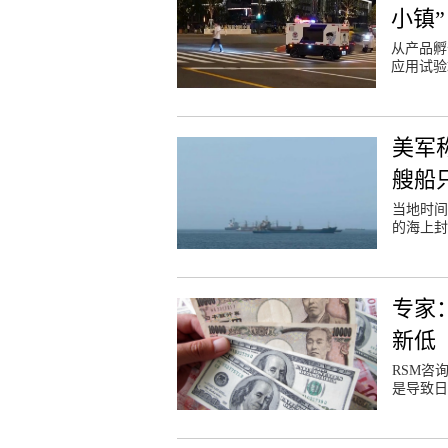
小镇”
从产品孵
应用试验
美军
艘船
当地时间
的海上封
专家
新低
RSM咨
是导致日