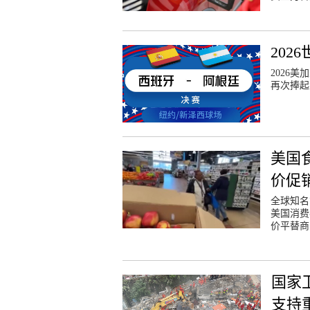
20
2026
再次捧起
美国
价促
全球知名
美国消费
价平替商
国家
支持