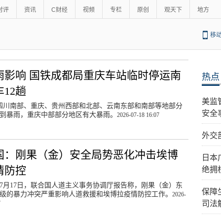
时评
资讯
C财经
视频
专栏
原创
观天下
地方
移
雨影响 国铁成都局重庆车站临时停运南
热点
12趟
美监
日四川南部、重庆、贵州西部和北部、云南东部和南部等地部分
安全
到暴雨，重庆中部部分地区有大暴雨。
2026-07-18 16:07
外交
国：刚果（金）安全局势恶化冲击埃博
日本
情防控
绝拥
7月17日，联合国人道主义事务协调厅报告称，刚果（金）东
保障
级的暴力冲突严重影响人道救援和埃博拉疫情防控工作。
2026-
司法
7