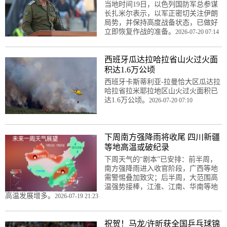
当地时间19日，以色列国防军总参谋
长扎米尔表示，以军正密切关注伊朗
局势，并保持高度战备状态，已做好
立即恢复作战的准备。
2026-07-20 07:14
西班牙瓜达拉哈拉省山火过火面
积达1.6万公顷
西班牙卡斯蒂利亚-拉曼恰大区瓜达拉
哈拉省拉米耶拉地区山火过火面积已
达1.6万公顷。
2026-07-20 07:10
下周南方强降雨将收尾 四川新疆
等地高温或破纪录
下周天气的“剧本”已安排：前半周，
南方强降雨进入收官阶段，广西等地
需警惕叠加致灾；后半周，大范围高
温强势接棒，江淮、江南、华南等地
高温发展增多。
2026-07-19 21:23
祝贺！马龙/许昕获全国乒乓球锦