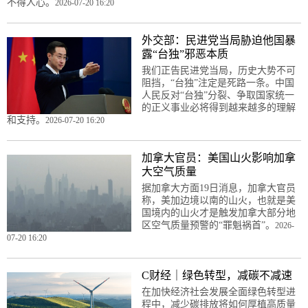
不得人心。
2026-07-20 16:20
外交部：民进党当局胁迫他国暴
露“台独”邪恶本质
我们正告民进党当局，历史大势不可
阻挡，“台独”注定是死路一条。中国
人民反对“台独”分裂、争取国家统一
的正义事业必将得到越来越多的理解
和支持。
2026-07-20 16:20
加拿大官员：美国山火影响加拿
大空气质量
据加拿大方面19日消息，加拿大官员
称，美加边境以南的山火，也就是美
国境内的山火才是触发加拿大部分地
区空气质量预警的“罪魁祸首”。
2026-
07-20 16:20
C财经｜绿色转型，减碳不减速
在加快经济社会发展全面绿色转型进
程中，减少碳排放将如何厚植高质量