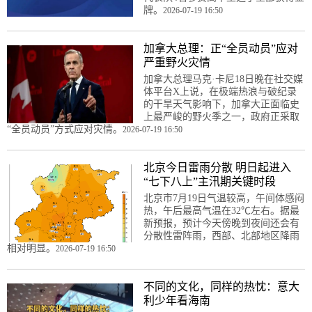
牌。
2026-07-19 16:50
加拿大总理：正“全员动员”应对
严重野火灾情
加拿大总理马克·卡尼18日晚在社交媒
体平台X上说，在极端热浪与破纪录
的干旱天气影响下，加拿大正面临史
上最严峻的野火季之一，政府正采取
“全员动员”方式应对灾情。
2026-07-19 16:50
北京今日雷雨分散 明日起进入
“七下八上”主汛期关键时段
北京市7月19日气温较高，午间体感闷
热，午后最高气温在32℃左右。据最
新预报，预计今天傍晚到夜间还会有
分散性雷阵雨，西部、北部地区降雨
相对明显。
2026-07-19 16:50
不同的文化，同样的热忱：意大
利少年看海南