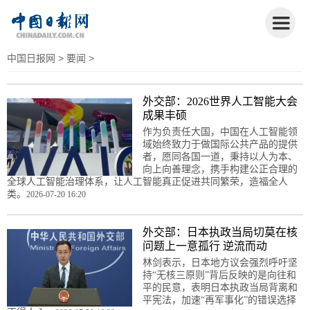
中国日报网
>
要闻
>
外交部：2026世界人工智能大会
成果丰硕
作为负责任大国，中国在人工智能领
域始终致力于做国际公共产品的提供
者，愿同各国一道，秉持以人为本、
向上向善理念，携手构建公正合理的
全球人工智能治理体系，让人工智能真正促进共同繁荣，造福全人
类。
2026-07-20 16:20
外交部：日本执政当局切莫在核
问题上一意孤行 逆流而动
林剑表示，日本地方议会强烈呼吁坚
持“无核三原则”背后反映的是向往和
平的民意，表明日本执政当局背离和
平宪法，加速“再军事化”的错误选择