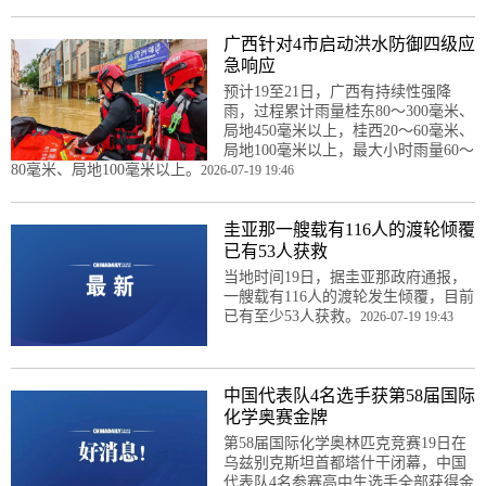
广西针对4市启动洪水防御四级应
急响应
预计19至21日，广西有持续性强降
雨，过程累计雨量桂东80～300毫米、
局地450毫米以上，桂西20～60毫米、
局地100毫米以上，最大小时雨量60～
80毫米、局地100毫米以上。
2026-07-19 19:46
圭亚那一艘载有116人的渡轮倾覆
已有53人获救
当地时间19日，据圭亚那政府通报，
一艘载有116人的渡轮发生倾覆，目前
已有至少53人获救。
2026-07-19 19:43
中国代表队4名选手获第58届国际
化学奥赛金牌
第58届国际化学奥林匹克竞赛19日在
乌兹别克斯坦首都塔什干闭幕，中国
代表队4名参赛高中生选手全部获得金