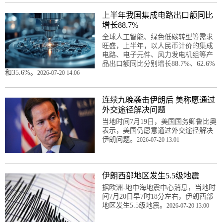
上半年我国集成电路出口额同比
增长88.7%
全球人工智能、绿色低碳转型等需求
旺盛，上半年，以人民币计价的集成
电路、电子元件、风力发电机组等产
品出口额同比分别增长88.7%、62.6%
和35.6%。
2026-07-20 14:06
连续九晚袭击伊朗后 美称愿通过
外交途径解决问题
当地时间7月19日，美国国务卿鲁比奥
表示，美国仍愿意通过外交途径解决
伊朗问题。
2026-07-20 13:01
伊朗西部地区发生5.5级地震
据欧洲-地中海地震中心消息，当地时
间7月20日早7时18分左右，伊朗西部
地区发生5.5级地震。
2026-07-20 13:00