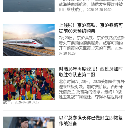
兹海峡南部航道，随后发生爆炸并被
阻止继续航行。
2026-07-20 10:30
上线啦！京沪高铁、京沪铁路可
提前60天预约购票
7月20日，京沪高铁、京沪铁路试点新
增火车票预约购票服务，旅客可预约
开车前第60天至第17天的车票。
2026-
07-20 10:29
时隔16年再度登顶！西班牙加时
取胜夺队史第二冠
北京时间7月20日，2026美加墨世界杯
迎来终极对决。加时赛阶段，西班牙
凭借费兰·托雷斯的进球，最终1-0战
胜卫冕冠军阿根廷，夺得本届世界杯
冠军。
2026-07-20 07:17
以军总参谋长称已做好立即恢复
作战准备