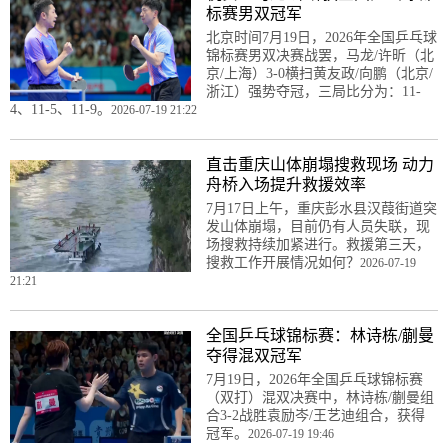
标赛男双冠军
北京时间7月19日，2026年全国乒乓球
锦标赛男双决赛战罢，马龙/许昕（北
京/上海）3-0横扫黄友政/向鹏（北京/
浙江）强势夺冠，三局比分为：11-
4、11-5、11-9。
2026-07-19 21:22
直击重庆山体崩塌搜救现场 动力
舟桥入场提升救援效率
7月17日上午，重庆彭水县汉葭街道突
发山体崩塌，目前仍有人员失联，现
场搜救持续加紧进行。救援第三天，
搜救工作开展情况如何？
2026-07-19
21:21
全国乒乓球锦标赛：林诗栋/蒯曼
夺得混双冠军
7月19日，2026年全国乒乓球锦标赛
（双打）混双决赛中，林诗栋/蒯曼组
合3-2战胜袁励岑/王艺迪组合，获得
冠军。
2026-07-19 19:46