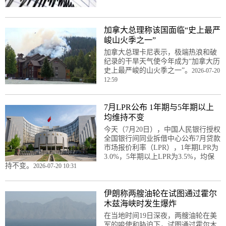
加拿大总理称该国面临“史上最严
峻山火季之一”
加拿大总理卡尼表示，极端热浪和破
纪录的干旱天气使今年成为“加拿大历
史上最严峻的山火季之一”。
2026-07-20
12:59
7月LPR公布 1年期与5年期以上
均维持不变
今天（7月20日），中国人民银行授权
全国银行间同业拆借中心公布7月贷款
市场报价利率（LPR），1年期LPR为
3.0%，5年期以上LPR为3.5%，均保
持不变。
2026-07-20 10:31
伊朗称两艘油轮在试图通过霍尔
木兹海峡时发生爆炸
在当地时间19日深夜，两艘油轮在美
军的唆使和胁迫下，试图通过霍尔木