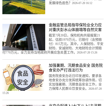
发展绿色底色？
2026-07-20 16:12
金融监管总局指导保险业全力应
对重庆彭水山体崩塌等自然灾害
截至7月20日，保险机构共接报案21
起，估损1970万元，已赔付（含预赔
付）815万元。其中，人保财险、平安
财险、安诚财险、大地财险合计预赔
付770万元，全力支持当地政府开展应急处置工作。
2026-07-20 15:26
加强暑期、汛期食品安全 国务院
食安办严打违法行为
国务院食安办近日印发通知，要求各
地食安办充分发挥统筹协调作用，切
实加强暑期、汛期食品安全工作，全
力保障人民群众饮食安全。
2026-07-20
15:26
北京今起进入“七下八上”主汛期