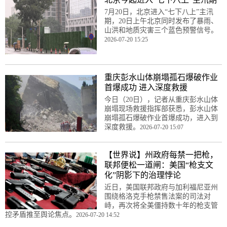
7月20日，北京进入“七下八上”主汛
期，20日上午北京同时发布了暴雨、
山洪和地质灾害三个蓝色预警信号。
2026-07-20 15:25
重庆彭水山体崩塌孤石爆破作业
首爆成功 进入深度救援
今日（20日），记者从重庆彭水山体
崩塌现场救援指挥部获悉，彭水山体
崩塌孤石爆破作业首爆成功，进入到
深度救援。
2026-07-20 15:07
【世界说】州政府每禁一把枪，
联邦便松一道闸：美国“枪支文
化”阴影下的治理悖论
近日，美国联邦政府与加利福尼亚州
围绕格洛克手枪禁售法案的司法对
峙，再次将全美僵持数十年的枪支管
控矛盾推至舆论焦点。
2026-07-20 14:52