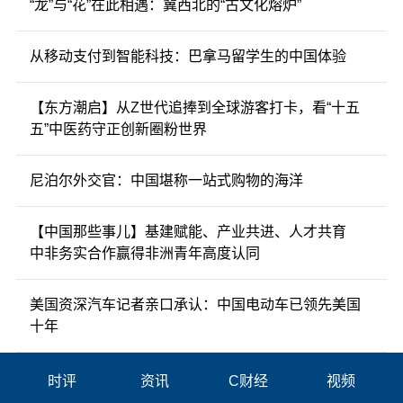
“龙”与“花”在此相遇：冀西北的“古文化熔炉”
从移动支付到智能科技：巴拿马留学生的中国体验
【东方潮启】从Z世代追捧到全球游客打卡，看“十五
五”中医药守正创新圈粉世界
尼泊尔外交官：中国堪称一站式购物的海洋
【中国那些事儿】基建赋能、产业共进、人才共育
中非务实合作赢得非洲青年高度认同
美国资深汽车记者亲口承认：中国电动车已领先美国
十年
时评
资讯
C财经
视频