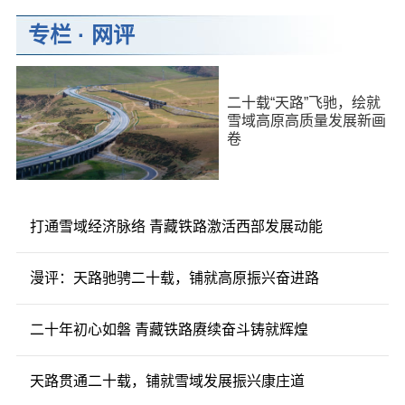
专栏
·
网评
二十载“天路”飞驰，绘就
雪域高原高质量发展新画
卷
打通雪域经济脉络 青藏铁路激活西部发展动能
漫评：天路驰骋二十载，铺就高原振兴奋进路
二十年初心如磐 青藏铁路赓续奋斗铸就辉煌
天路贯通二十载，铺就雪域发展振兴康庄道