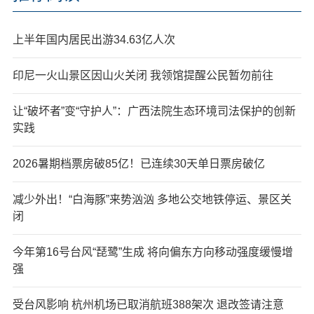
上半年国内居民出游34.63亿人次
印尼一火山景区因山火关闭 我领馆提醒公民暂勿前往
让“破坏者”变“守护人”：广西法院生态环境司法保护的创新
实践
2026暑期档票房破85亿！已连续30天单日票房破亿
减少外出！“白海豚”来势汹汹 多地公交地铁停运、景区关
闭
今年第16号台风“琵鹭”生成 将向偏东方向移动强度缓慢增
强
受台风影响 杭州机场已取消航班388架次 退改签请注意