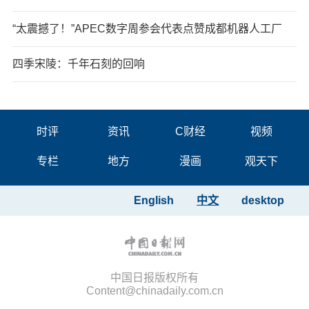
“太震撼了！”APEC数字周参会代表点赞成都机器人工厂
四季宋陵：千年石刻的回响
时评
资讯
C财经
视频
专栏
地方
漫画
观天下
English
中文
desktop
中国日报版权所有
Content@chinadaily.com.cn