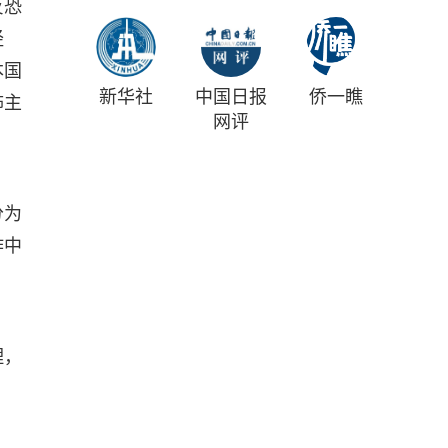
反恐
经
本国
新华社
中国日报
侨一瞧
怖主
网评
分为
作中
理，