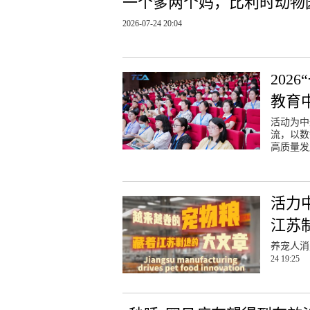
一个爹两个妈，比利时动物
2026-07-24 20:04
20
教育
活动为中
流，以数
高质量发
活力
江苏
养宠人消
24 19:25