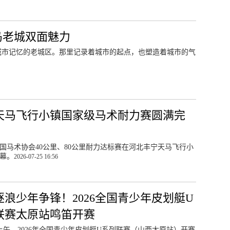
岛老城双面魅力
城市记忆的老城区。那里记录着城市的起点，也塑造着城市的气
天马飞行小镇国家级马术耐力赛圆满完
年中国马术协会40公里、80公里耐力达标赛在河北丰宁天马飞行小
幕。
2026-07-25 16:56
逐浪少年争锋！2026全国青少年皮划艇U
联赛太原站鸣笛开赛
日上午，2026年全国青少年皮划艇U系列联赛（山西太原站）开赛