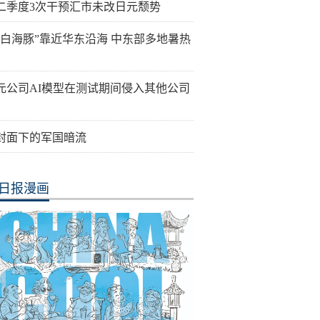
二季度3次干预汇市未改日元颓势
“白海豚”靠近华东沿海 中东部多地暑热
元公司AI模型在测试期间侵入其他公司
封面下的军国暗流
日报漫画