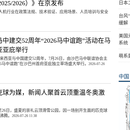
25/2026）》在京发布
日本
无人机行业在政策法规、技术验证、应用场景、人员培训与安全
台风
缓解
美国
中建交52周年“2026马中谊跑”活动在马
系统
亚亚庇举行
萌系
来西亚与中国建交52周年，7月26日，由沙巴马中联谊协会主
026马中谊跑”在沙巴州首府亚庇独立草场盛大举行。
2026-07-26
中国
克球为媒，新闻人聚首云顶重温冬奥激
日至26日，盛夏的崇礼云顶滑雪公园，因一场别开生面的匹克球
沸腾。
2026-07-26 11:38