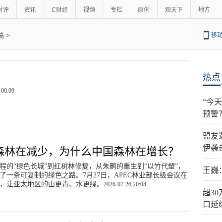
时评
资讯
C财经
视频
专栏
原创
观天下
地方
稿
>
移
热点
 00:09
“今
预警
盟友
伊袭
森林在减少，为什么中国森林在增长？
程的“绿色长城”到红树林修复，从朱鹮的重生到“以竹代塑”，
王巍
了一条可复制的绿色之路。7月27日，APEC林业部长级会议在
，让亚太地区的山更青、水更绿。
2026-07-26 20:04
超3
口延