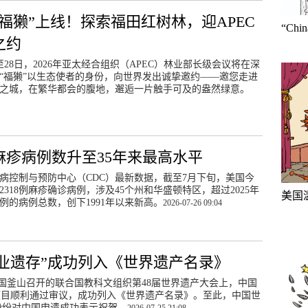
“福獭”上线！探索福田红树林，迎APEC
“Ch
之约
日至28日，2026年亚太经合组织（APEC）林业部长级会议将在深
“福獭”以生态使者的身份，向世界发出诚挚邀约——邀您走进
之城，在繁华都会的腹地，邂逅一片触手可及的盎然绿意。
麻疹病例数升至35年来最高水平
病控制与预防中心（CDC）最新数据，截至7月下旬，美国今
2318例麻疹确诊病例，涉及45个州和华盛顿特区，超过2025年
美国
89例的病例总数，创下1991年以来新高。
2026-07-26 09:04
业遗存”成功列入《世界遗产名录》
在韩国釜山召开的联合国教科文组织第48届世界遗产大会上，中国
项目顺利通过审议，成功列入《世界遗产名录》。至此，中国世
纷纷对中国申遗成功表示祝贺。