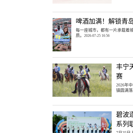
啤酒加满！解锁青
每一座城市，都有一片承载着
质。
2026-07-25 16:56
丰宁
赛
2026
镇圆满落
碧波
系列
7月25