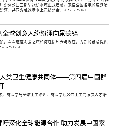
原汾河公园三期皇冠桥水域正式启幕，来自全国各地的皮划艇
汾河，共同奔赴这场水上竞技盛会。
2026-07-25 16:18
么全球创意人纷纷涌向景德镇
镇，看看这座陶瓷之城如何连接过去与现在，为新的创意提供
26-07-25 15:51
设人类卫生健康共同体——第四届中国群
开
项、群医学与全球卫生治理、群医学及公共卫生高层次人才培
呼吁深化全球能源合作 助力发展中国家