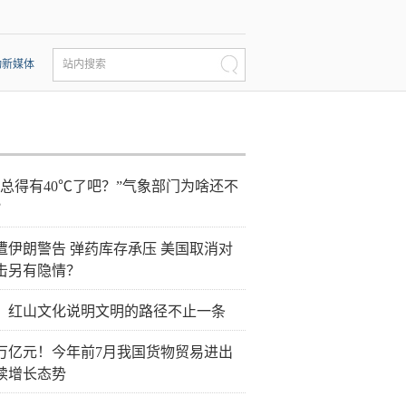
动新媒体
站内搜索
天总得有40℃了吧？”气象部门为啥还不
？
遭伊朗警告 弹药库存承压 美国取消对
击另有隐情？
：红山文化说明文明的路径不止一条
0万亿元！今年前7月我国货物贸易进出
续增长态势