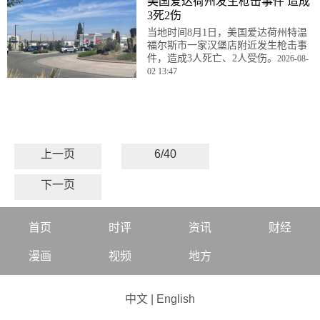
美国爱达荷州发生枪击事件 造成
3死2伤
当地时间8月1日，美国爱达荷州特温
福尔斯市一家‌汉堡店附近发生枪击事
件，造成3人死亡、2人受伤。
2026-08-
02 13:47
上一页
6/40
下一页
首页
时评
资讯
财经
漫画
视频
地方
中文
|
English