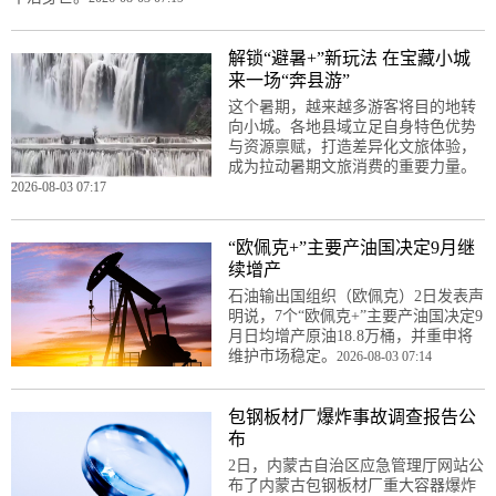
解锁“避暑+”新玩法 在宝藏小城
来一场“奔县游”
这个暑期，越来越多游客将目的地转
向小城。各地县域立足自身特色优势
与资源禀赋，打造差异化文旅体验，
成为拉动暑期文旅消费的重要力量。
2026-08-03 07:17
“欧佩克+”主要产油国决定9月继
续增产
石油输出国组织（欧佩克）2日发表声
明说，7个“欧佩克+”主要产油国决定9
月日均增产原油18.8万桶，并重申将
维护市场稳定。
2026-08-03 07:14
包钢板材厂爆炸事故调查报告公
布
2日，内蒙古自治区应急管理厅网站公
布了内蒙古包钢板材厂重大容器爆炸