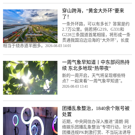
穿山跨海，“黄金大外环”要来
了！
一条外环路，可以有多长？答案是约
2.7万公里。倘若将G219、G331和
G228三条国道首尾相接，将形成一条
贯通我国沿边沿海的“大外环”，长度
相当于绕赤道半圈多。
2026-08-03 14:01
一周气象早知道丨中东部闷热持
续 东北多地现“热带夜”
新的一周开启，天气将呈现哪些特
点？一起来看“一周气象早知道”。
2026-08-03 13:41
团播乱象整治，1840余个账号被
处置
近期，中央网信办深入推进“清朗·网
络娱乐团播乱象整治”专项行动，针对
团播违规PK刺激打赏、不当玩法诱导