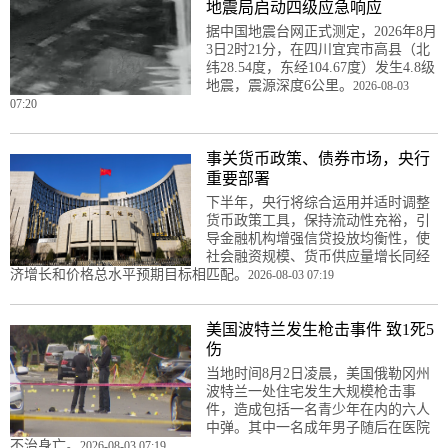
地震局启动四级应急响应
据中国地震台网正式测定，2026年8月
3日2时21分，在四川宜宾市高县（北
纬28.54度，东经104.67度）发生4.8级
地震，震源深度6公里。
2026-08-03
07:20
事关货币政策、债券市场，央行
重要部署
下半年，央行将综合运用并适时调整
货币政策工具，保持流动性充裕，引
导金融机构增强信贷投放均衡性，使
社会融资规模、货币供应量增长同经
济增长和价格总水平预期目标相匹配。
2026-08-03 07:19
美国波特兰发生枪击事件 致1死5
伤
当地时间8月2日凌晨，美国俄勒冈州
波特兰一处住宅发生大规模枪击事
件，造成包括一名青少年在内的六人
中弹。其中一名成年男子随后在医院
不治身亡。
2026-08-03 07:19