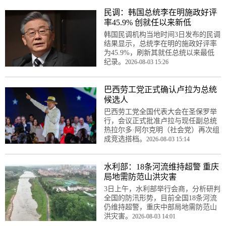
民调：韩国总统李在明施政好评
率45.9% 创就任以来新低
韩国民调机构当地时间3日发布的民调
结果显示，总统李在明的施政好评率
为45.9%，刷新其就任总统以来最低
纪录。
2026-08-03 15:26
巴西劳工党正式确认卢拉为总统
候选人
巴西劳工党全国代表大会在圣保罗举
行，会议正式批准卢拉与现任副总统
热拉尔多·阿尔克明（社会党）再次组
成竞选搭档。
2026-08-03 15:14
水利部：18条河流维持超警 重庆
局地需防范山洪灾害
3日上午，水利部举行会商，分析研判
全国的防汛形势，目前全国18条河流
仍维持超警，重庆中部局地需防范山
洪灾害。
2026-08-03 14:01