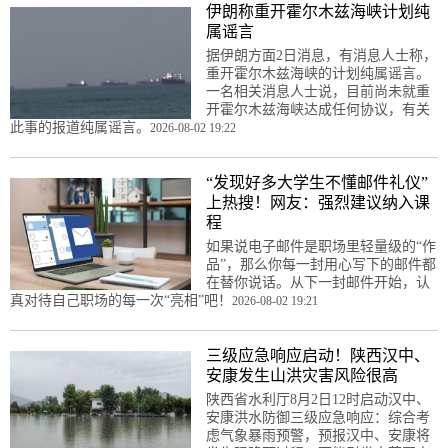
伊朗称重开霍尔木兹海峡计划纯
属谣言
据伊朗方面2日消息，有消息人士称，
重开霍尔木兹海峡的计划纯属谣言。
一名相关消息人士说，目前尚未就重
开霍尔木兹海峡达成任何协议，有关
此事的报道纯属谣言。
2026-08-02 19:22
“发现好多大学生不懂邮件礼仪”
上热搜！网友：强烈建议纳入课
程
如果说电子邮件是职场里轻量级的“作
品”，那么你每一封用心写下的邮件都
在替你说话。从下一封邮件开始，认
真对待自己职场的每一次“亮相”吧！
2026-08-02 19:21
三级应急响应启动！陕西汉中、
安康发生山洪灾害风险很高
陕西省水利厅8月2日12时启动汉中、
安康洪水防御三级应急响应：综合考
虑气象暴雨预警，预报汉中、安康将