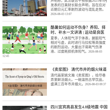
声明称，此次联合干预依据2025年9月
发表的日美财长联合声明，旨在应对
近期日元汇率剧烈波动与混乱走势。
2026-08-03 13:07
酷暑如何运动不伤身？养阳、择
时、补水一文讲清 | 运动是良医
夏季，人体阳气浮于体表，腑脏阳气
相对亏虚，此时进行马拉松等高强度
的剧烈运动，大量出汗易耗气伤津
液、过度耗损机体阳气。
2026-08-03
12:45
《卖浆图》 清代市井的烟火味道
清代画家姚文瀚《卖浆图》，绘尽巷
弄里鲜活烟火。一碗温热古早饮品，
盛满三百年市井烟火。
2026-08-03 09:37
四川宜宾高县发生4.8级地震 中国