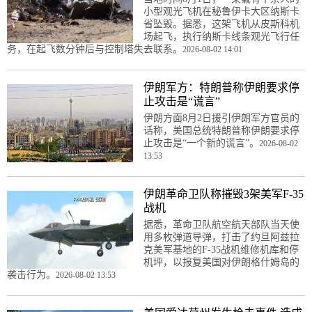
小型观光飞机在秘鲁伊卡大区纳斯卡
省坠毁。据悉，这架飞机从皮斯科机
场起飞，执行纳斯卡线条观光飞行任
务，在起飞数分钟后与控制塔失去联系。
2026-08-02 14:01
伊朗军方：特朗普称伊朗要求停
止攻击是“谎言”
伊朗方面8月2日援引伊朗军方官员的
话称，美国总统特朗普称伊朗要求停
止攻击是“一个新的谎言”。
2026-08-02
13:53
伊朗革命卫队称摧毁3架美军F-35
战机
据悉，革命卫队航空航天部队当天使
用多枚弹道导弹，打击了约旦阿兹拉
克美军基地的F-35战机维修机库和停
机坪，以报复美国对伊朗格什姆岛的
袭击行为。
2026-08-02 13:53