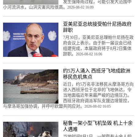
发生强降雨过程，可能引发大范围中
小河流洪水，山洪灾害风险很高。
2026-08-02 16:09
亚美尼亚总统接受帕什尼扬政府
辞职
7月30日，亚美尼亚总理帕什尼扬在政
府会议上表示，由于新一届议会已经
组建完成，本届政府将于8月2日集体
辞职。
2026-08-02 16:06
约5万人涌入 西班牙飞地成欧洲
移民危机焦点
近日，约5万名非法移民从摩洛哥方向
进入西班牙位于北非的飞地休达，令
当地面临近年来最严峻的边境压力。
西班牙政府调派军队支援边境管控，
与摩洛哥加强协调，并呼吁欧盟共同应对。
2026-08-02 16:05
秘鲁一架小型飞机坠毁 机上十余
人遇难
当地时间8月1日，一架载有十余人的