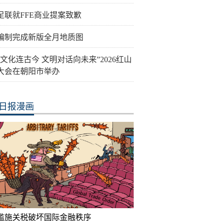
足联就FFE商业提案致歉
编制完成新版全月地质图
山文化连古今 文明对话向未来”2026红山
大会在朝阳市举办
日报漫画
滥施关税破坏国际金融秩序