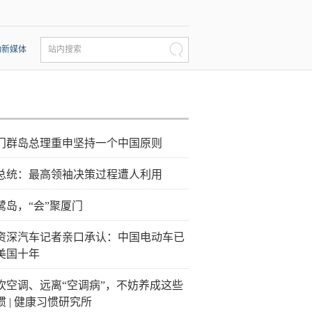
动新媒体
站内搜索
门群岛总理重申坚持一个中国原则
总统：最高领袖决策过程遭人利用
鹭岛，“会”聚厦门
资深汽车记者亲口承认：中国电动车已
美国十年
吹空调、远离“空调病”，不妨养成这些
惯 | 健康习惯研究所