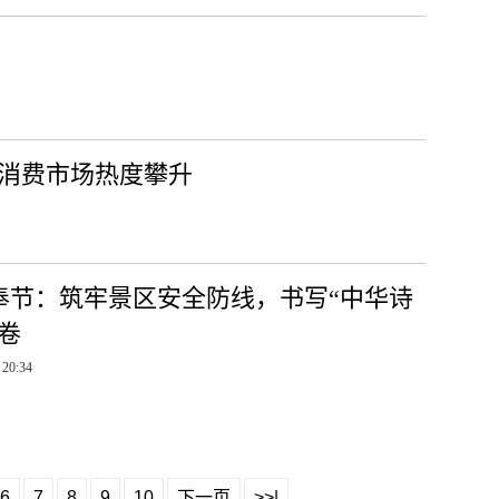
地消费市场热度攀升
奉节：筑牢景区安全防线，书写“中华诗
答卷
 20:34
6
7
8
9
10
下一页
>>|