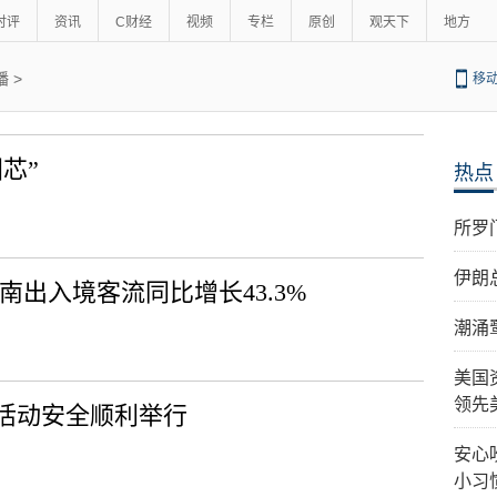
时评
资讯
C财经
视频
专栏
原创
观天下
地方
播
>
移
芯”
热点
所罗
伊朗
南出入境客流同比增长43.3%
潮涌
美国
领先
型活动安全顺利举行
安心
小习