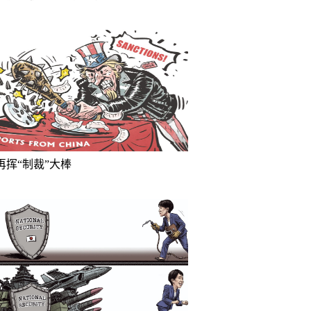
再挥“制裁”大棒