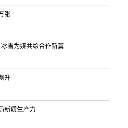
万张
幕 冰雪为媒共绘合作新篇
飙升
局新质生产力