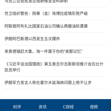
乌克兰议会批准总理斯维里坚科辞职
世卫组织警告：刚果（金）埃博拉疫情形势严峻
阿联酋阿布扎比国家石油公司确认两艘油轮遭袭
伊朗阿巴斯港以西发生五次爆炸
来景德镇赶大集，淘一件属于你的“瓷都记忆”
《习近平谈治国理政》第五卷吉尔吉斯斯坦推介会在比什
凯克举行
伊朗军方发言人称在霍尔木兹海峡问题上绝不让步
时评
资讯
C财经
视频