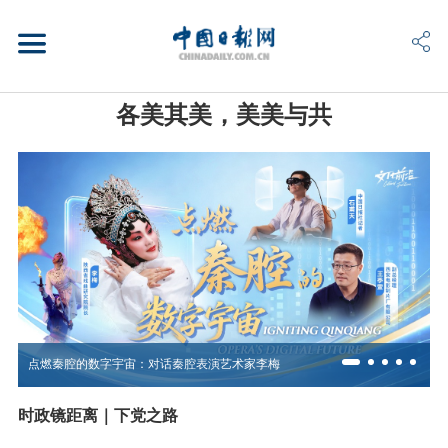
各美其美，美美与共
点燃秦腔的数字宇宙：对话秦腔表演艺术家李梅
时政镜距离｜下党之路