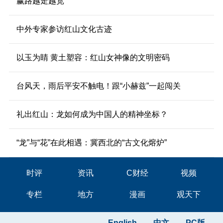
赢路越走越宽
中外专家参访红山文化古迹
以玉为睛 黄土塑容：红山女神像的文明密码
台风天，雨后平安不触电！跟“小赫兹”一起闯关
礼出红山：龙如何成为中国人的精神坐标？
“龙”与“花”在此相遇：冀西北的“古文化熔炉”
时评
资讯
C财经
视频
专栏
地方
漫画
观天下
English
中文
PC版