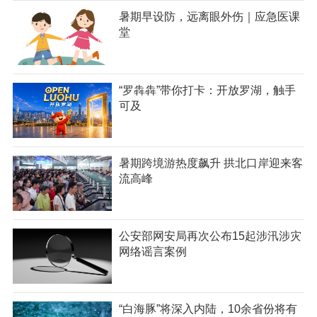
暑期早设防，远离眼外伤｜应急医课
堂
“罗犇犇”带你打卡：开放罗湖，触手
可及
暑期跨境游热度飙升 拱北口岸迎来客
流高峰
公安部网安局再次公布15起涉汛涉灾
网络谣言案例
“白海豚”将深入内陆，10余省份将有