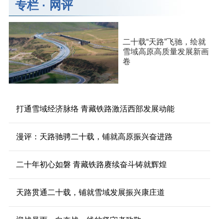
专栏
·
网评
二十载“天路”飞驰，绘就
雪域高原高质量发展新画
卷
打通雪域经济脉络 青藏铁路激活西部发展动能
漫评：天路驰骋二十载，铺就高原振兴奋进路
二十年初心如磐 青藏铁路赓续奋斗铸就辉煌
天路贯通二十载，铺就雪域发展振兴康庄道