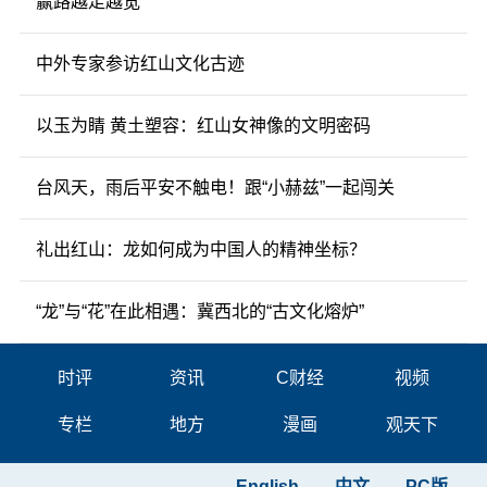
赢路越走越宽
中外专家参访红山文化古迹
以玉为睛 黄土塑容：红山女神像的文明密码
台风天，雨后平安不触电！跟“小赫兹”一起闯关
礼出红山：龙如何成为中国人的精神坐标？
“龙”与“花”在此相遇：冀西北的“古文化熔炉”
时评
资讯
C财经
视频
专栏
地方
漫画
观天下
English
中文
PC版