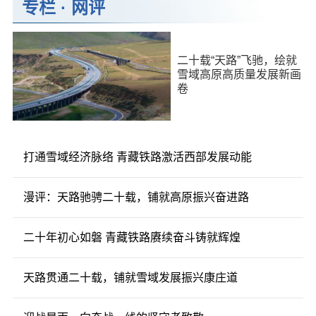
专栏
·
网评
二十载“天路”飞驰，绘就
雪域高原高质量发展新画
卷
打通雪域经济脉络 青藏铁路激活西部发展动能
漫评：天路驰骋二十载，铺就高原振兴奋进路
二十年初心如磐 青藏铁路赓续奋斗铸就辉煌
天路贯通二十载，铺就雪域发展振兴康庄道