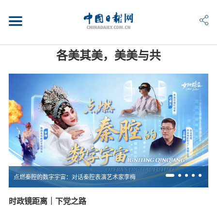
各美其美，美美与共
点燃秦腔的数字宇宙：对话秦腔表演艺术家李梅
时政镜距离｜下党之路