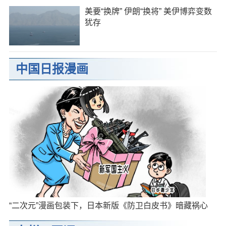
美要“换牌” 伊朗“换将” 美伊博弈变数
犹存
中国日报漫画
“二次元”漫画包装下，日本新版《防卫白皮书》暗藏祸心