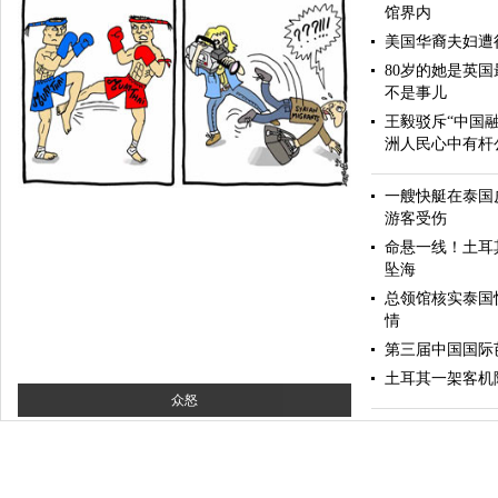
馆界内
美国华裔夫妇遭
80岁的她是英
不是事儿
王毅驳斥“中国
洲人民心中有杆
伊斯坦布尔遭炸弹袭击 至少11死36伤（图）
一艘快艇在泰国
游客受伤
命悬一线！土耳其
坠海
总领馆核实泰国
情
第三届中国国际
土耳其一架客机
众怒