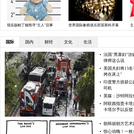
现实版帕丁顿熊寻“主人”启事
世界国际象棋俱乐部莫斯科开幕
主
圣
国际
国内
财经
文化
生活
法国“黑寡妇”
律师这么说
美国夫妇将13名
拷在床上”
印度警方抓获公
司机
英媒：沙特阿拉
阿联酋指责卡塔
卡塔尔予以反驳
朝韩就朝方艺术
惊心动魄！一枚