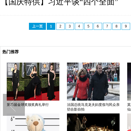
【国庆特供】习近平谈“四个全面”
上一页
1
2
3
4
5
6
7
8
9
热门推荐
第75届金球奖颁奖典礼举行
法国总统马克龙夫妇度假与民众亲
莫
切合影自拍
仙