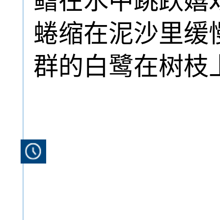
鳍在水中跳跃嬉
蜷缩在泥沙里缓
群的白鹭在树枝