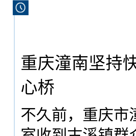
重庆潼南坚持快
心桥
不久前，重庆市
室收到古溪镇群