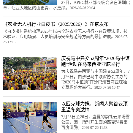
27日，APEC林业部长级会议在深圳启
幕，让亚太地区的山更青、水更绿。
2026-07-26 20:04
《农业无人机行业白皮书（2025/2026）》在京发布
《白皮书》系统梳理2025年以来全球农业无人机行业在政策法规、技
术验证、应用场景、人员培训与安全规范等方面的最新进展。
2026-07-
26 17:13
庆祝马中建交52周年“2026马中谊
跑”活动在马来西亚亚庇举行
为庆祝马来西亚与中国建交52周年，7
月26日，由沙巴马中联谊协会主办的
“2026马中谊跑”在沙巴州首府亚庇独
立草场盛大举行。
2026-07-26 16:47
以匹克球为媒，新闻人聚首云顶
重温冬奥激情
7月25日至26日，盛夏的崇礼云顶滑雪
公园，因一场别开生面的匹克球赛事
再度沸腾。
2026-07-26 11:38