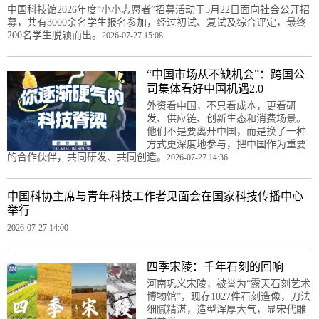
中国科技馆2026年度“小小志愿者”招募活动于5月22日面向社会公开招
募，共有3000余名学生报名参加，经过初试、复试及综合评定，最终
200名学生脱颖而出。
2026-07-27 15:08
“中国市场从不缺机会”：跨国公
司集体看好中国机遇2.0
外资看中国，不只看成本，更看研
发、供应链、创新生态和消费场景。
他们不是要离开中国，而是换了一种
方式更深度地参与，把中国作为重要
的合作伙伴，共同研发、共同创造。
2026-07-27 14:36
中国科协主席与青年科技工作者见面会在国家科技传播中心
举行
2026-07-27 14:00
四季宋陵：千年石刻的回响
河南巩义宋陵，被誉为“露天石刻艺术
博物馆”，现存1027件石刻造像，刀法
细腻精湛，造型浑厚大气，显宋代雕