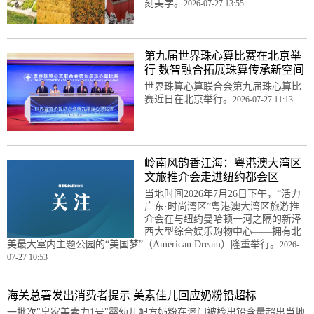
刻美学。
2026-07-27 13:55
第九届世界珠心算比赛在北京举
行 数智融合拓展珠算传承新空间
世界珠算心算联合会第九届珠心算比
赛近日在北京举行。
2026-07-27 11:13
岭南风韵香江海：粤港澳大湾区
文旅推介会走进纽约都会区
当地时间2026年7月26日下午，“活力
广东·时尚湾区”粤港澳大湾区旅游推
介会在与纽约曼哈顿一河之隔的新泽
西大型综合娱乐购物中心——拥有北
美最大室内主题公园的“美国梦”（American Dream）隆重举行。
2026-
07-27 10:53
海关总署发出消费者提示 美素佳儿回应奶粉铅超标
一批次"皇家美素力1号"婴幼儿配方奶粉在澳门被检出铅含量超出当地