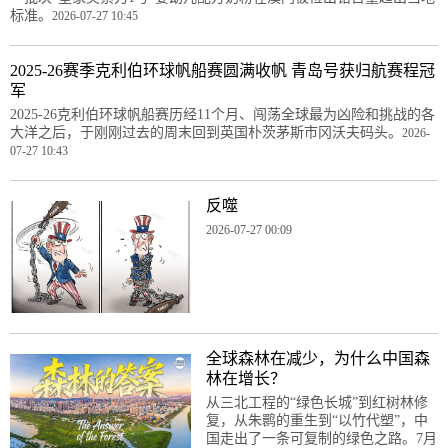
标准。
2026-07-27 10:45
2025-26赛季克利伯环球帆船赛圆满收帆 青岛号获归航赛程冠
军
2025-26克利伯环球帆船赛历经11个月、闯荡全球最为凶险和挑战的各
大洋之后，于刚刚过去的周末回到英国朴茨茅斯市冈沃夫码头。
2026-
07-27 10:43
反噬
2026-07-27 00:09
全球森林在减少，为什么中国森
林在增长？
从三北工程的“绿色长城”到红树林修
复，从朱鹮的重生到“以竹代塑”，中
国走出了一条可复制的绿色之路。7月