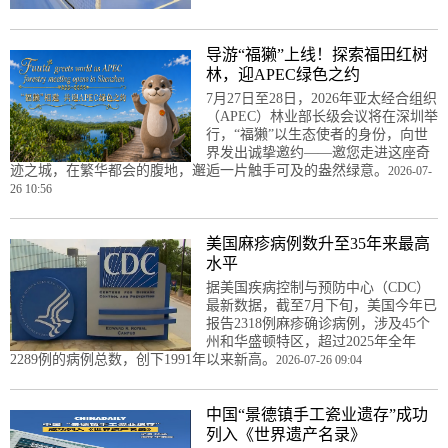
导游“福獭”上线！探索福田红树
林，迎APEC绿色之约
7月27日至28日，2026年亚太经合组织
（APEC）林业部长级会议将在深圳举
行，“福獭”以生态使者的身份，向世
界发出诚挚邀约——邀您走进这座奇
迹之城，在繁华都会的腹地，邂逅一片触手可及的盎然绿意。
2026-07-
26 10:56
美国麻疹病例数升至35年来最高
水平
据美国疾病控制与预防中心（CDC）
最新数据，截至7月下旬，美国今年已
报告2318例麻疹确诊病例，涉及45个
州和华盛顿特区，超过2025年全年
2289例的病例总数，创下1991年以来新高。
2026-07-26 09:04
中国“景德镇手工瓷业遗存”成功
列入《世界遗产名录》