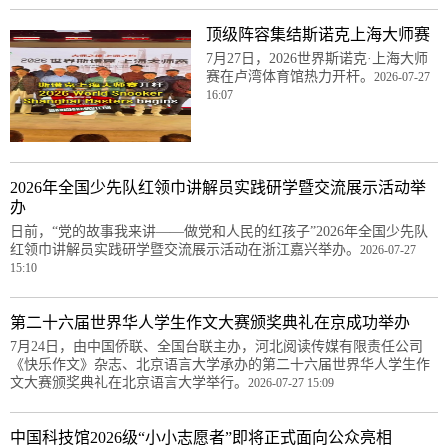
顶级阵容集结斯诺克上海大师赛
7月27日，2026世界斯诺克·上海大师
赛在卢湾体育馆热力开杆。
2026-07-27
16:07
2026年全国少先队红领巾讲解员实践研学暨交流展示活动举
办
日前，“党的故事我来讲——做党和人民的红孩子”2026年全国少先队
红领巾讲解员实践研学暨交流展示活动在浙江嘉兴举办。
2026-07-27
15:10
第二十六届世界华人学生作文大赛颁奖典礼在京成功举办
7月24日，由中国侨联、全国台联主办，河北阅读传媒有限责任公司
《快乐作文》杂志、北京语言大学承办的第二十六届世界华人学生作
文大赛颁奖典礼在北京语言大学举行。
2026-07-27 15:09
中国科技馆2026级“小小志愿者”即将正式面向公众亮相