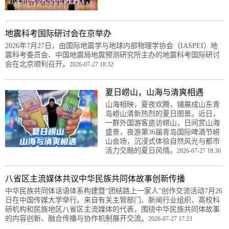
地震科考国际研讨会在京举办
2026年7月27日，由国际地震学与地球内部物理学协会（IASPEI）地
震科考委员会、中国地震局地震预测研究所主办的地震科考国际研讨
会在北京顺利召开。
2026-07-27 18:32
夏日崂山，山海与清爽相遇
山海相映，夏夜欢腾，铺展成山东青
岛崂山清新热烈的夏日图景。近日，
一群外国游客造访崂山，日间赏山海
盛景，夜游第36届青岛国际啤酒节崂
山会场，沉浸式体验自然风光与都市
活力交融的夏日风情。
2026-07-27 18:30
八省区主流媒体共议中华民族共同体故事创新传播
中华民族共同体话语体系构建暨“团结路上一家人”创作交流活动7月26
日在中国传媒大学举行。来自有关主管部门、新闻行业组织、高校科
研机构和民族地区八省区主流媒体的代表，围绕中华民族共同体故事
的内容创新、融合传播与协作机制展开交流。
2026-07-27 17:23