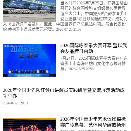
当地时间2026年7月25日，在韩国釜山
召开的联合国教科文组织第48届世界
遗产大会上，中国提交的“景德镇手工
瓷业遗存”项目顺利通过审议，成功列
入《世界遗产名录》。至此，中国世界遗产总数达61项。与会代表纷
纷对中国申遗成功表示祝贺。
2026-07-25 21:08
2026国际咏春拳大赛开幕 暨以武
会友品牌日启动
7月24日，2026国际咏春拳大赛在广东
省佛山市南海区樵山文化中心拉开帷
幕。
2026-07-25 20:58
2026年全国少先队红领巾讲解员实践研学暨交流展示活动成
功举办
2026-07-25 20:33
2026年全国青少年艺术体操锦标
赛广陵启幕：艺体风华绽放扬州