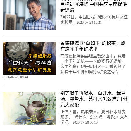
目标进展堪忧 中国共享星座提供
新思路
7月27日，中国日报记者探访杭州之江
实验室。
2026-07-28 10:21
景德镇瓷器“白如玉”的秘密，藏
在这座千年矿坑里
在景德镇浮梁县瑶里镇深山中，藏着
一座千年矿坑——长岭瓷石矿遗址。
这里的瓷石便是原因之一。戳视频了
解看千年矿脉如何炼就“瓷之骨”。
2026-07-28 09:44
别等渴了再喝水！白开水、绿豆
汤、淡盐水、苏打水怎么选？| 健
康大家谈
正值大暑，热浪袭人。夏日补水讲究
颇多，“喝什么”“怎么喝”“喝多少”大有
学问。
2026-07-28 09:19