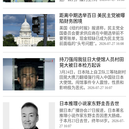
距离中期选举百日 美民主党被曝
陷财务困境
美国《纽约时报》报道称，民主党全
国委员会要求供应商在中期选举前不
要寄账单，现金短缺已成为民主党当
前面临的“头号问题”。
2026-07-27 16:08
持刀强闯我驻日大使馆人员村田
晃大被日本检方起诉
3月24日，日本陆上自卫队三等陆尉村
田晃大携刀翻墙强行闯入中国驻日本
大使馆。闯馆事件令人震惊，性质和
影响极为恶劣。
2026-07-27 16:07
日本推理小说家东野圭吾去世
据日本广播协会27日报道，日本著名
推理小说作家东野圭吾因患大肠癌，
于本月23日去世，终年68岁。
2026-07-
27 16:07