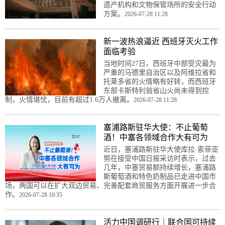
遗产机构和文物保管场所的安全行动
方案。
2026-07-28 11:28
新一波热浪逼近 西班牙灭火工作
面临考验
当地时间27日，西班牙中部受灾最为
严重的马德里自治区以及阿维拉省和
托莱多省的火情略有好转，而西班牙
东部卡斯特利翁省山火尚未得到控
制，火情堪忧，目前有超过1.6万人撤离。
2026-07-28 11:28
塞浦路斯驻华大使：不止葡萄
酒！中塞各领域合作大有可为
近日，塞浦路斯驻华大使库拉·索菲亚
努在接受中国日报采访时表示，过去
几年，中塞贸易额持续增长，塞浦路
斯葡萄酒和特色奶制品已走进中国市
场，两国可以在扩大双边贸易、完善配套商贸服务方面开展进一步合
作。
2026-07-28 10:35
活力中国调研行｜联合国可持续