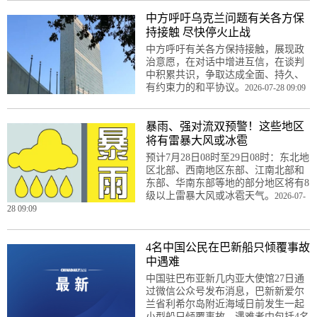
中方呼吁乌克兰问题有关各方保
持接触 尽快停火止战
中方呼吁有关各方保持接触，展现政
治意愿，在对话中增进互信，在谈判
中积累共识，争取达成全面、持久、
有约束力的和平协议。
2026-07-28 09:09
暴雨、强对流双预警！这些地区
将有雷暴大风或冰雹
预计7月28日08时至29日08时：东北地
区北部、西南地区东部、江南北部和
东部、华南东部等地的部分地区将有8
级以上雷暴大风或冰雹天气。
2026-07-
28 09:09
4名中国公民在巴新船只倾覆事故
中遇难
中国驻巴布亚新几内亚大使馆27日通
过微信公众号发布消息，巴新新爱尔
兰省利希尔岛附近海域日前发生一起
小型船只倾覆事故，遇难者中包括4名