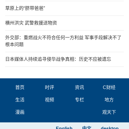
草原上的“脐带爸爸”
横州洪灾 武警救援送物资
外交部：重燃战火不符合任何一方利益 军事手段解决不了
根本问题
日本媒体人持续追寻侵华战争真相：历史不应被遗忘
首页
时评
资讯
C财经
生活
视频
专栏
地方
漫画
观天下
English
中文
desktop