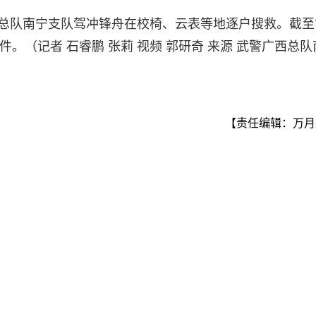
西总队南宁支队驾冲锋舟在校椅、云表等地逐户搜救。截至
万件。（记者 石睿鹏 张莉 视频 郭研奇 来源 武警广西总
【责任编辑：万月