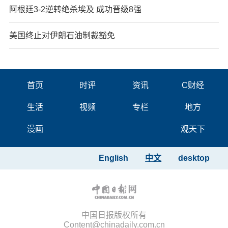
阿根廷3-2逆转绝杀埃及 成功晋级8强
美国终止对伊朗石油制裁豁免
首页
时评
资讯
C财经
生活
视频
专栏
地方
漫画
观天下
English
中文
desktop
中国日报版权所有
Content@chinadaily.com.cn