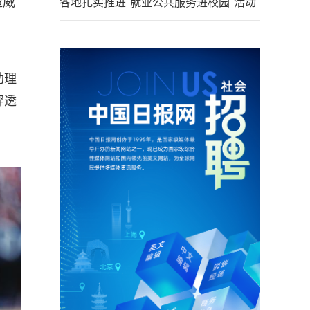
造威
各地扎实推进"就业公共服务进校园"活动
助理
穿透