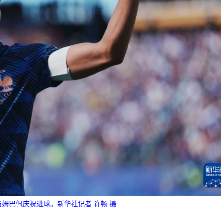
员姆巴佩庆祝进球。新华社记者 许畅 摄