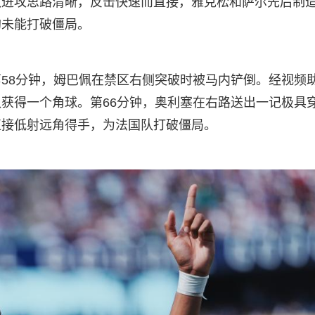
队进攻思路清晰，反击快速而直接，雅克松和萨尔先后制
均未能打破僵局。
58分钟，姆巴佩在禁区右侧突破时被马内铲倒。经视频
获得一个角球。第66分钟，奥利塞在右路送出一记极具
直接低射远角得手，为法国队打破僵局。