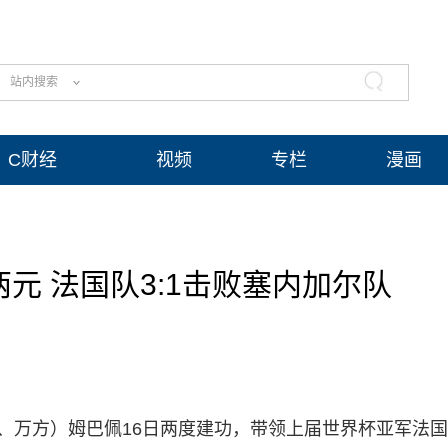
站内搜索
C财经
视频
专栏
漫画
元 法国队3:1击败塞内加尔队
通、万方）姆巴佩16日两度建功，带领上届世界杯亚军法