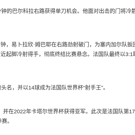
分钟的巴尔科拉右路获得单刀机会。他面对出击的门将冷
钟，易卜拉欣·姆巴耶在右路劲射破门，为塞内加尔队扳
近起脚冷射得手，彻底终结比赛悬念。法国队最终以3:1
头名，并以14球成为法国队世界杯“射手王”。
军，并在2022年卡塔尔世界杯获得亚军。此次是法国队第1
参赛。