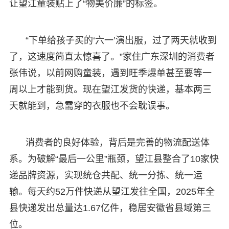
让望江童装贴上了“物美价廉”的标签。
“下单给孩子买的‘六一’演出服，过了两天就收到
了，这速度简直太惊喜了。”家住广东深圳的消费者
张伟说，以前网购童装，遇到旺季爆单甚至要等一
周以上才能到货。现在望江发货的快递，基本两三
天就能到，急需穿的衣服也不会耽误事。
消费者的良好体验，背后是完善的物流配送体
系。为破解“最后一公里”瓶颈，望江县整合了10家快
递品牌资源，实现统仓共配、统一分拣、统一运
输。每天约52万件快递从望江发往全国，2025年全
县快递发出总量达1.67亿件，稳居安徽省县域第三
位。