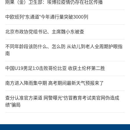
刚果（金）卫生部：埃博拉疫情仍存在社区传播
中欧班列“东通道”今年通行量突破3000列
北京市政协党组书记、主席魏小东被查
不同年龄段该防什么、怎么防 从幼儿到老人全周期护眼指
南
中国U19男足1:0击败哥伦比亚 收获土伦杯第二胜
南方进入降雨集中期 高考期间最新天气预报来了
查分认准官方渠道 网警曝光“仿冒教育考试类官网伪造成
绩”骗局