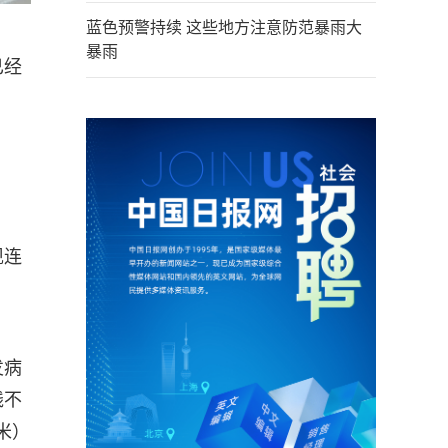
蓝色预警持续 这些地方注意防范暴雨大
暴雨
已经
现连
发病
线不
米）