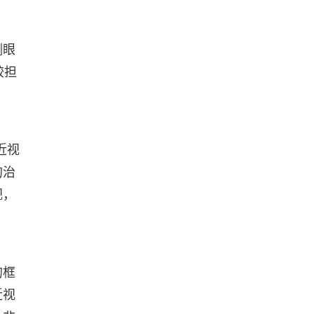
测眼
较担
近视
的治
视，
的框
近视