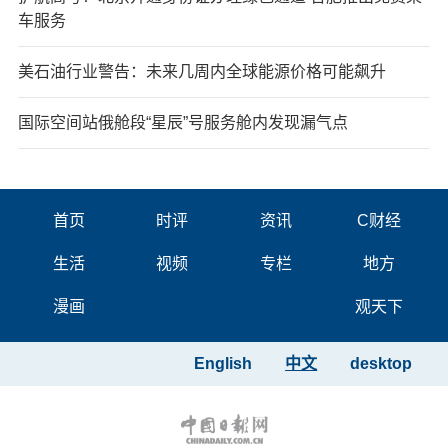
车服务
美石油行业警告：未来几周内全球能源价格可能飙升
国际空间站俄舱段“星辰”号服务舱内发现漏气点
首页
时评
资讯
C财经
生活
视频
专栏
地方
漫画
观天下
English
中文
desktop