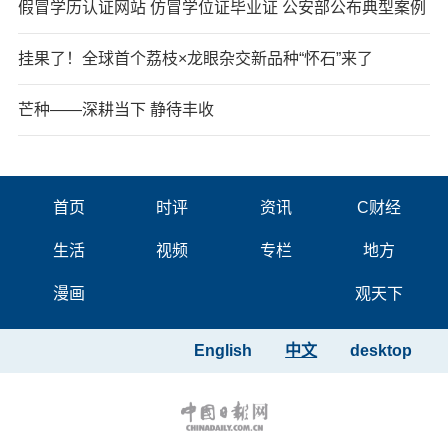
假冒学历认证网站 仿冒学位证毕业证 公安部公布典型案例
挂果了！全球首个荔枝×龙眼杂交新品种“怀石”来了
芒种——深耕当下 静待丰收
首页
时评
资讯
C财经
生活
视频
专栏
地方
漫画
观天下
English
中文
desktop