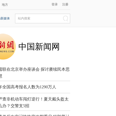
登录
注册
地方
动新媒体
站内搜索
中国新闻网
儒联在北京举办座谈会 探讨赓续民本思
慧
6年全国高考报名人数为1290万人
严查非机动车闯灯逆行！夏天戴头盔太
么办？交警支5招