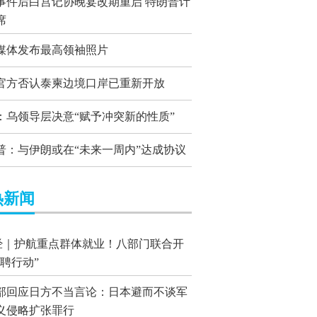
事件后白宫记协晚宴改期重启 特朗普计
席
媒体发布最高领袖照片
官方否认泰柬边境口岸已重新开放
：乌领导层决意“赋予冲突新的性质”
普：与伊朗或在“未来一周内”达成协议
热新闻
经｜护航重点群体就业！八部门联合开
国聘行动”
部回应日方不当言论：日本避而不谈军
义侵略扩张罪行