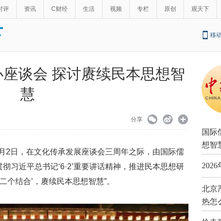
时评
资讯
C财经
生活
视频
专栏
原创
观天下
下
移
座谈会 探讨赓续民本思想智
慧
分享
国际
想智
6月2日，在文化传承发展座谈会三周年之际，由国际儒
202
彻习近平总书记‘6·2’重要讲话精神，推进民本思想研
第二个结合’，赓续民本思想智慧”。
北京
热怎