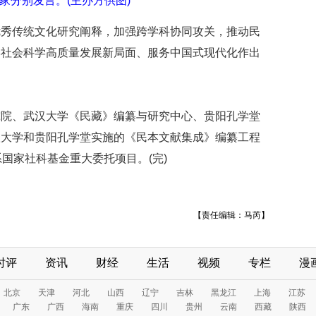
家分别发言。(主办方供图)
优秀传统文化研究阐释，加强跨学科协同攻关，推动民
学社会科学高质量发展新局面、服务中国式现代化作出
究院、武汉大学《民藏》编纂与研究中心、贵阳孔学堂
汉大学和贵阳孔学堂实施的《民本文献集成》编纂工程
国家社科基金重大委托项目。(完)
【责任编辑：马芮】
时评
资讯
财经
生活
视频
专栏
漫
北京
天津
河北
山西
辽宁
吉林
黑龙江
上海
江苏
广东
广西
海南
重庆
四川
贵州
云南
西藏
陕西