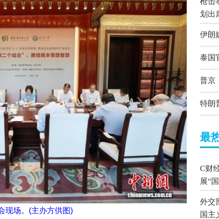
枪击
划出
伊朗
泰国
普京
特朗
最
C财
展“
外交
会现场。(主办方供图)
国主