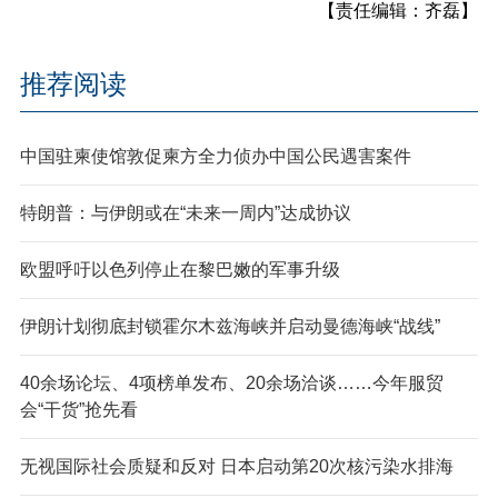
【责任编辑：齐磊】
推荐阅读
中国驻柬使馆敦促柬方全力侦办中国公民遇害案件
特朗普：与伊朗或在“未来一周内”达成协议
欧盟呼吁以色列停止在黎巴嫩的军事升级
伊朗计划彻底封锁霍尔木兹海峡并启动曼德海峡“战线”
40余场论坛、4项榜单发布、20余场洽谈……今年服贸
会“干货”抢先看
无视国际社会质疑和反对 日本启动第20次核污染水排海