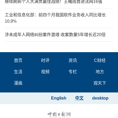
继续刷新个人大满贯最佳战绩！王曦雨首进法网16强
工业和信息化部：前四个月我国软件业务收入同比增长
10.9%
涉未成年人网络纠纷案件激增 收案数量5年增长近20倍
首页
时评
资讯
C财经
生活
视频
专栏
地方
漫画
观天下
English
中文
desktop