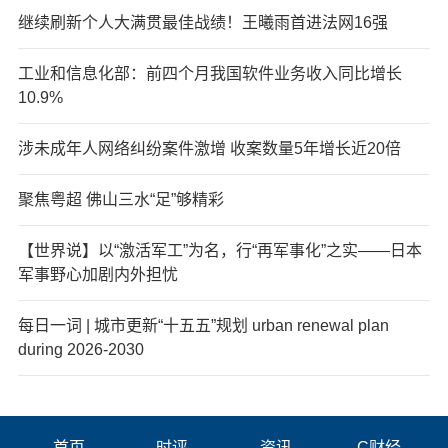
继续刷新个人大满贯最佳战绩！王曦雨首进法网16强
工业和信息化部：前四个月我国软件业务收入同比增长
10.9%
涉未成年人网络纠纷案件激增 收案数量5年增长近20倍
聚焦粤超 佛山三水“足”够精彩
【世界说】以“激活军工”为名，行“再军事化”之实——日本
军事野心加剧内外担忧
每日一词 | 城市更新“十五五”规划 urban renewal plan
during 2026-2030
首页
时评
资讯
C财经