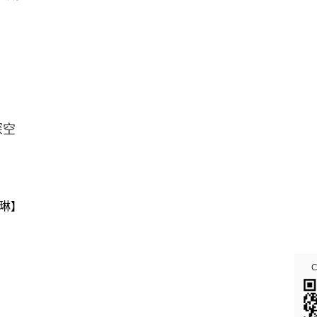
深空
琳】