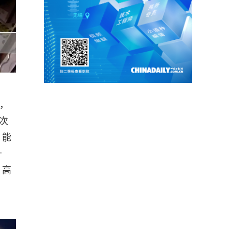
了，
次
，能
十
，高