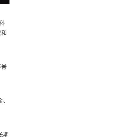
科
究和
等脊
金、
长期