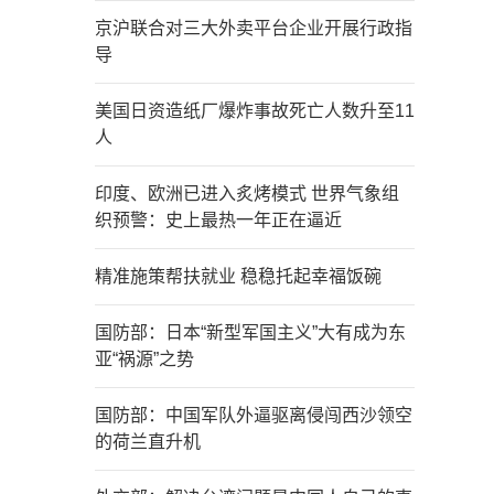
京沪联合对三大外卖平台企业开展行政指
导
美国日资造纸厂爆炸事故死亡人数升至11
人
印度、欧洲已进入炙烤模式 世界气象组
织预警：史上最热一年正在逼近
精准施策帮扶就业 稳稳托起幸福饭碗
国防部：日本“新型军国主义”大有成为东
亚“祸源”之势
国防部：中国军队外逼驱离侵闯西沙领空
的荷兰直升机