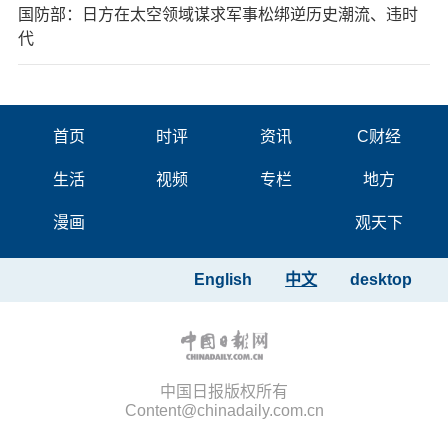
国防部：日方在太空领域谋求军事松绑逆历史潮流、违时
代
首页
时评
资讯
C财经
生活
视频
专栏
地方
漫画
观天下
English
中文
desktop
中国日报版权所有
Content@chinadaily.com.cn