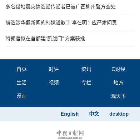
多名借地震灾情造谣传谣者已被广西柳州警方查处
编造涉华假新闻的韩媒道歉了 李在明：应严肃问责
特朗普拟在首都建“凯旋门” 方案获批
首页
时评
资讯
C财经
生活
视频
专栏
地方
漫画
观天下
English
中文
desktop