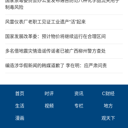
国家禁毒委员会办公室发布通告防范八种化学品流失用于
制毒风险
风雷仪表厂老职工见证工业遗产“活”起来
国家发展改革委：预计物价将继续运行在合理区间
多名借地震灾情造谣传谣者已被广西柳州警方查处
编造涉华假新闻的韩媒道歉了 李在明：应严肃问责
首页
时评
资讯
C财经
生活
视频
专栏
地方
漫画
观天下