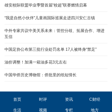
雄安校际联盟毕业季暨首届“校超”联赛燃情启幕
“我是自然小伙伴”儿童画国际巡展走进四川安仁古镇
中外专家共议中美关系未来：管控分歧、拓展合作、增进
互信
中国足协公布第三批行业处罚名单 17人被终身“禁足”
油价调整！加满一箱油多花3元左右
中国华侨历史博物馆：侨批里的纸短情长
首页
时评
资讯
C财经
生活
视频
专栏
地方