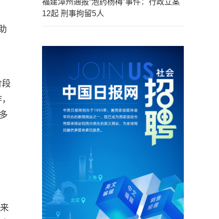
福建漳州通报“泡药杨梅”事件：行政立案
12起 刑事拘留5人
助
阶段
作，
多
带来