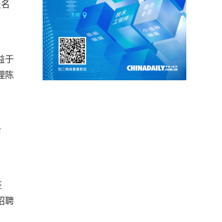
报名
益于
理陈
余
签
招聘