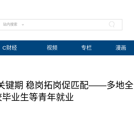
站内搜索
C财经
视频
专栏
漫画
关键期 稳岗拓岗促匹配——多地全
校毕业生等青年就业