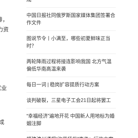
中国日报社同俄罗斯国家媒体集团签署合
排，
作文件
力资
图说节令丨小满至，哪些初夏鲜味正当
时？
两轮降雨过程将接连影响我国 北方气温
偏低华南高温来袭
每日一词 | 稳岗扩容提质行动方案
就业
谈判破裂，三星电子工会21日起将罢工
“幸福经济”遍地开花 中国新人用地标为婚
成
姻注脚