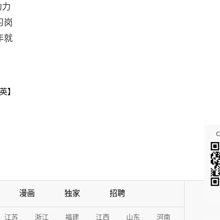
助力
习岗
年就
英】
漫画
独家
招聘
江苏
浙江
福建
江西
山东
河南