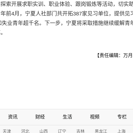
门探索开展求职实训、职业体验、跟岗锻炼等活动，切实
年前4月，宁夏人社部门共开拓387家见习单位，提供见
生和失业青年超千名。下一步，宁夏将采取措施继续缓解青
率。
【责任编辑：万月
资讯
财经
生活
视频
专栏
天津
河北
山西
辽宁
吉林
黑龙江
上海