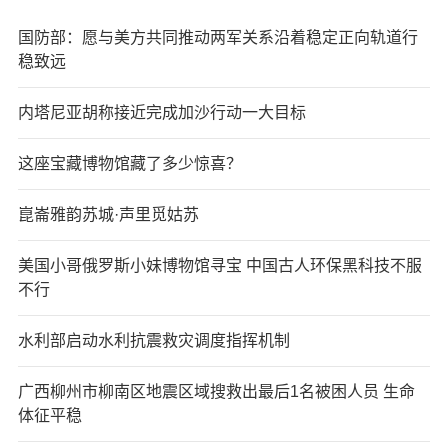
国防部：愿与美方共同推动两军关系沿着稳定正向轨道行
稳致远
内塔尼亚胡称接近完成加沙行动一大目标
这座宝藏博物馆藏了多少惊喜？
崑崙雅韵苏城·声里觅姑苏
美国小哥俄罗斯小妹博物馆寻宝 中国古人环保黑科技不服
不行
水利部启动水利抗震救灾调度指挥机制
广西柳州市柳南区地震区域搜救出最后1名被困人员 生命
体征平稳