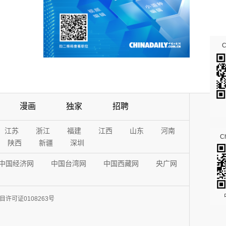
漫画
独家
招聘
江苏
浙江
福建
江西
山东
河南
Ch
陕西
新疆
深圳
中国经济网
中国台湾网
中国西藏网
央广网
许可证0108263号