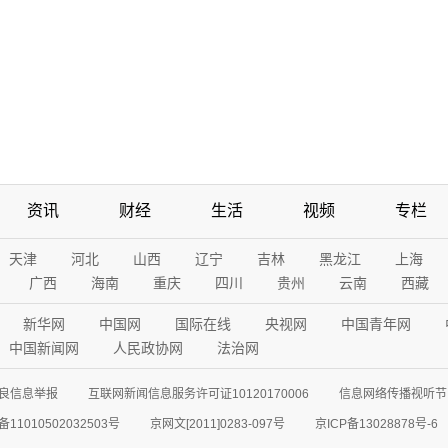
资讯
财经
生活
视频
专栏
天津
河北
山西
辽宁
吉林
黑龙江
上海
广西
海南
重庆
四川
贵州
云南
西藏
新华网
中国网
国际在线
央视网
中国青年网
中国新闻网
人民政协网
法治网
良信息举报
互联网新闻信息服务许可证10120170006
信息网络传播视听节目
11010502032503号
京网文[2011]0283-097号
京ICP备13028878号-6