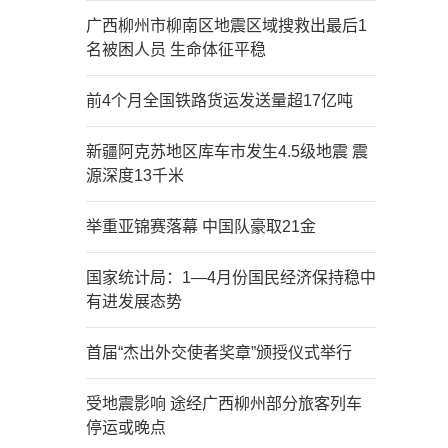
广西柳州市柳南区地震区域搜救出最后1
名被困人员 生命体征平稳
前4个月全国铁路货运发送量超17亿吨
新疆阿克苏地区库车市发生4.5级地震 震
源深度13千米
举重亚锦赛落幕 中国队豪取21金
国家统计局：1—4月份国民经济保持稳中
有进发展态势
首届“杰出外交使者奖章”颁授仪式举行
受地震影响 途经广西柳州部分旅客列车
停运或晚点